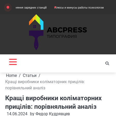
Skip
івняння зарядних станцій
Плюсы и минусы работы психологом
Домашняя од
to
content
Home
Статьи
Кращі виробники коліматорних прицілів:
порівняльний аналіз
Кращі виробники коліматорних
прицілів: порівняльний аналіз
14.06.2024
by
Федор Кудрявцев