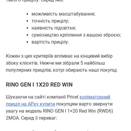
можливість масштабування;
точність прицілу;
наявність підсвітки;
сумісництво кріплення з вашою зброєю;
вартість прицілу.
Кожен з цих критеріїв впливає на кінцевий вибір
збоку клієнтів. Нижче ми зібрали 5 найбільш
популярних прицілів, котрі обирають наші покупці.
RINO GEN I 1X20 RED WIN
Шукаючи на сайті компанії Pricel
коліматорний
приціл на АРку купити
покупцям варто звернути
увагу на модель RINO GEN I 1×20 Red Win (RWD6)
2МОА. Серед її переваг: