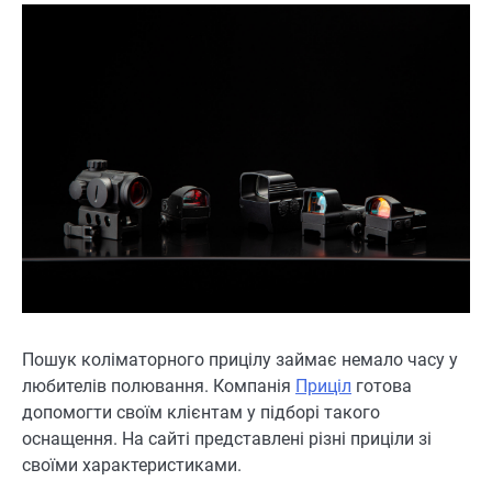
Пошук коліматорного прицілу займає немало часу у
любителів полювання. Компанія
Приціл
готова
допомогти своїм клієнтам у підборі такого
оснащення. На сайті представлені різні приціли зі
своїми характеристиками.