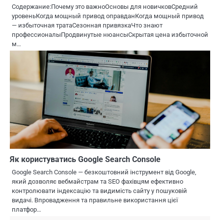
Содержание:Почему это важноОсновы для новичковСредний
уровеньКогда мощный привод оправданКогда мощный привод
— избыточная тратаСезонная привязкаЧто знают
профессионалыПродвинутые нюансыСкрытая цена избыточной
м…
Як користуватись Google Search Console
Google Search Console — безкоштовний інструмент від Google,
який дозволяє вебмайстрам та SEO фахівцям ефективно
контролювати індексацію та видимість сайту у пошуковій
видачі. Впровадження та правильне використання цієї
платфор…