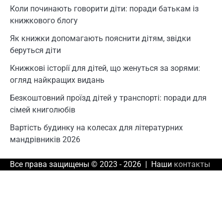
Коли починають говорити діти: поради батькам із
книжкового блогу
Як книжки допомагають пояснити дітям, звідки
беруться діти
Книжкові історії для дітей, що женуться за зорями:
огляд найкращих видань
Безкоштовний проїзд дітей у транспорті: поради для
сімей книголюбів
Вартість будинку на колесах для літературних
мандрівників 2026
Все права защищены © 2023 - 2026 | Наши
контакты