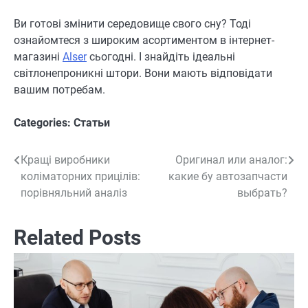
Ви готові змінити середовище свого сну? Тоді
ознайомтеся з широким асортиментом в інтернет-
магазині
Alser
сьогодні. І знайдіть ідеальні
світлонепроникні штори. Вони мають відповідати
вашим потребам.
Categories:
Статьи
Кращі виробники
Оригинал или аналог:
Навигация
коліматорних прицілів:
какие бу автозапчасти
по
порівняльний аналіз
выбрать?
записям
Related Posts