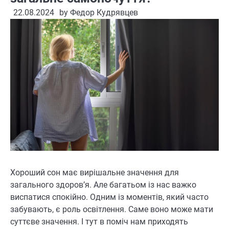
22.08.2024
by
Федор Кудрявцев
Хороший сон має вирішальне значення для
загального здоров’я. Але багатьом із нас важко
виспатися спокійно. Одним із моментів, який часто
забувають, є роль освітлення. Саме воно може мати
суттєве значення. І тут в поміч нам приходять