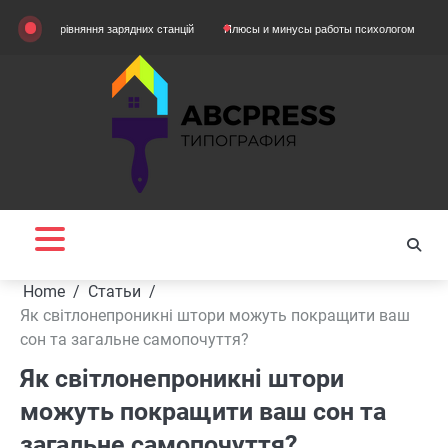
Skip
Порівняння зарядних станцій
Плюсы и минусы работы психологом
Домашняя 
to
content
Home
Статьи
Як світлонепроникні штори можуть покращити ваш
сон та загальне самопочуття?
Як світлонепроникні штори
можуть покращити ваш сон та
загальне самопочуття?