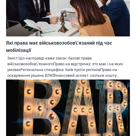
Які права має військовозобов\’язаний під час
мобілізації
Зміст:Що насправді каже закон: базові права
військовозобов\’язаногоПраво на відстрочку: хто має і на яких
умовахРегіональна специфіка: Київ проти регіонівПраво на
оскарження рішень ВЛКФінансовий аспект: скільки кошту…