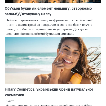
Об\’ємні букви як елемент неймінгу: створюємо
запам\\\’ятовувану назву
Неймінг – це важлива складова фірмового стилю. Компанії
платять великі гроші за назву. Але ж мало підібрати влучне
слово, потрібно його правильно візуалізувати. Для цього
ідеально підходять об'ємні букви для вивіски…
Hillary Cosmetics: український бренд натуральної
косметики
Зміст:
Натуральна косметика українського виробника: чому Hillary