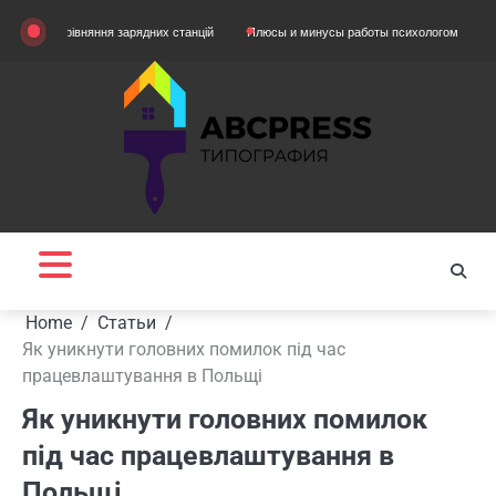
Skip
орівняння зарядних станцій
Плюсы и минусы работы психологом
Домашняя о
to
content
Home
Статьи
Як уникнути головних помилок під час
працевлаштування в Польщі
Як уникнути головних помилок
під час працевлаштування в
Польщі