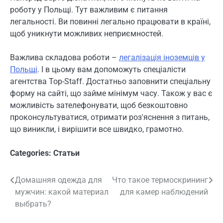
роботу у Польщі. Тут важливим є питання
легальності. Ви повинні легально працювати в країні,
щоб уникнути можливих неприємностей.
Важлива складова роботи –
легалізація іноземців у
Польщі
. І в цьому вам допоможуть спеціалісти
агентства Top-Staff. Достатньо заповнити спеціальну
форму на сайті, що займе мінімум часу. Також у вас є
можливість зателефонувати, щоб безкоштовно
проконсультуватися, отримати роз'яснення з питань,
що виникли, і вирішити все швидко, грамотно.
Categories:
Статьи
Домашняя одежда для
Что такое термоскрининг
Навигация
мужчин: какой материал
для камер наблюдений
по
выбрать?
записям