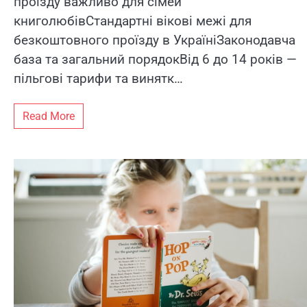
проїзду важливо для сімей
книголюбівСтандартні вікові межі для
безкоштовного проїзду в УкраїніЗаконодавча
база та загальний порядокВід 6 до 14 років —
пільгові тарифи та винятк…
Read More