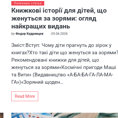
Полезные статьи
Книжкові історії для дітей, що
женуться за зорями: огляд
найкращих видань
by
Федор Кудрявцев
05.06.2026
Зміст:Вступ: Чому діти прагнуть до зірок у
книгах?Хто такі діти що женуться за зорями
Рекомендовані книжки для дітей, що
женуться за зорями«Космічні пригоди Маші
та Вити» (Видавництво «А-БА-БА-ГА-ЛА-МА-
ГА»)«Зоряний щоден…
Read More