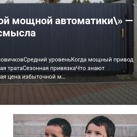
ой мощной автоматики\» —
 смысла
новичковСредний уровеньКогда мощный привод
ая тратаСезонная привязкаЧто знают
я цена избыточной м…