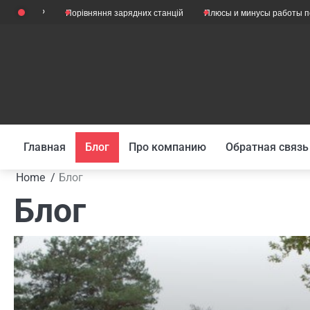
Skip
Порівняння зарядних станцій
Плюсы и минусы работы психологом
to
content
Главная
Блог
Про компанию
Обратная связь
Home
Блог
Блог