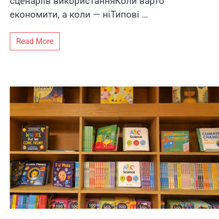
сценаріїв використанняКоли варто
економити, а коли — ніТипові …
Read More