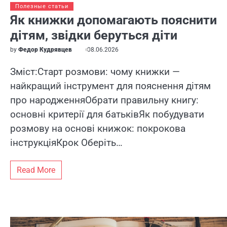
Полезные статьи
Як книжки допомагають пояснити
дітям, звідки беруться діти
by
Федор Кудрявцев
08.06.2026
Зміст:Старт розмови: чому книжки —
найкращий інструмент для пояснення дітям
про народженняОбрати правильну книгу:
основні критерії для батьківЯк побудувати
розмову на основі книжок: покрокова
інструкціяКрок Оберіть…
Read More