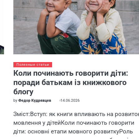
Полезные статьи
Коли починають говорити діти:
поради батькам із книжкового
блогу
by
Федор Кудрявцев
14.06.2026
Зміст:Вступ: як книги впливають на розвито
мовлення у дітейКоли починають говорити
діти: основні етапи мовного розвиткуРоль