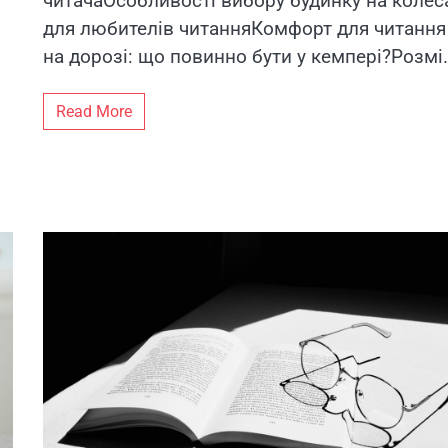
читачаОсобливості вибору будинку на колес
для любителів читанняКомфорт для читання
на дорозі: що повинно бути у кемпері?Розмі
Read More