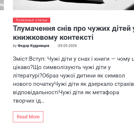
Полезные статьи
Тлумачення снів про чужих дітей 
книжковому контексті
by
Федор Кудрявцев
29.05.2026
Зміст:Вступ: Чужі діти у снах і книги — чому 
цікаво?Що символізують чужі діти у
літературі?Образ чужої дитини як символ
нового початкуЧужі діти як дзеркало страхів
відповідальностіЧужі діти як метафора
творчих ід…
Read More