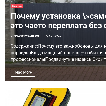
Статьи
Почему установка \»сам
это часто переплата без
by
Федор Кудрявцев
05.07.2026
Содержание:Почему это важноОсновы для 
оправданКогда мощный привод — избыточн
профессионалыПродвинутые нюансыСкрыта
Read More