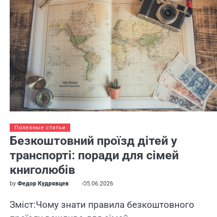
Полезные статьи
Безкоштовний проїзд дітей у
транспорті: поради для сімей
книголюбів
by
Федор Кудрявцев
05.06.2026
Зміст:Чому знати правила безкоштовного