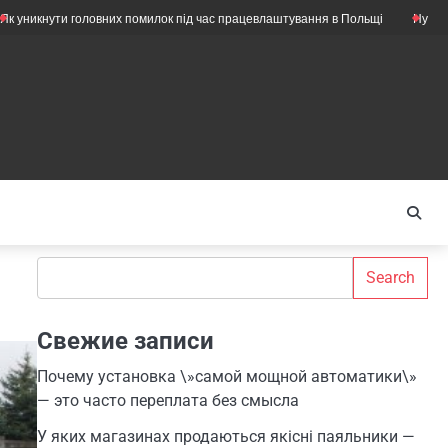
 головних помилок під час працевлаштування в Польщі
Нужны ли ещё мех
Search
Search
Свежие записи
Почему установка \»самой мощной автоматики\»
— это часто переплата без смысла
У яких магазинах продаються якісні паяльники —