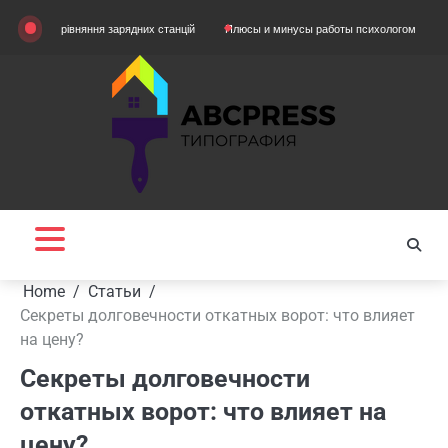
Skip
Порівняння зарядних станцій
Плюсы и минусы работы психологом
Домашняя 
to
content
Home
Статьи
Секреты долговечности откатных ворот: что влияет
на цену?
Секреты долговечности
откатных ворот: что влияет на
цену?