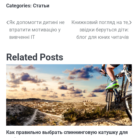
Categories:
Статьи
Як допомогти дитині не
Книжковий погляд на те,
Навигация
втратити мотивацію у
звідки беруться діти:
по
вивченні ІТ
блог для юних читачів
записям
Related Posts
Как правильно выбрать спиннинговую катушку для