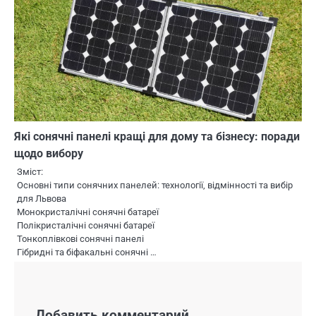
Які сонячні панелі кращі для дому та бізнесу: поради
щодо вибору
Зміст:
Основні типи сонячних панелей: технології, відмінності та вибір
для Львова
Монокристалічні сонячні батареї
Полікристалічні сонячні батареї
Тонкоплівкові сонячні панелі
Гібридні та біфакальні сонячні …
Добавить комментарий