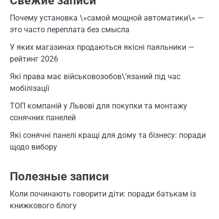
Свежие записи
Почему установка \»самой мощной автоматики\» —
это часто переплата без смысла
У яких магазинах продаються якісні паяльники —
рейтинг 2026
Які права має військовозобов\’язаний під час
мобілізації
ТОП компаній у Львові для покупки та монтажу
сонячних панелей
Які сонячні панелі кращі для дому та бізнесу: поради
щодо вибору
Полезные записи
Коли починають говорити діти: поради батькам із
книжкового блогу