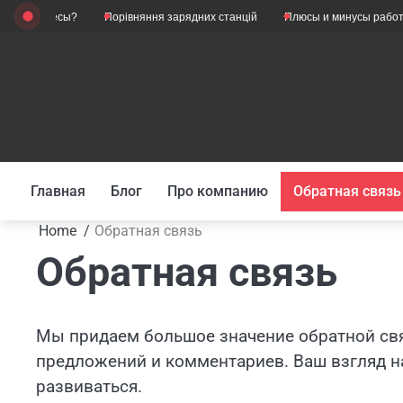
Skip
еские весы?
Порівняння зарядних станцій
Плюсы и минусы работы 
to
content
Главная
Блог
Про компанию
Обратная связь
Home
Обратная связь
Обратная связь
Мы придаем большое значение обратной свя
предложений и комментариев. Ваш взгляд на
развиваться.