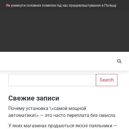
Як уникнути головних помилок під час працевлаштування в Польщі
Нужн
Search
Search
Свежие записи
Почему установка \»самой мощной
автоматики\» — это часто переплата без смысла
У яких магазинах продаються якісні паяльники —