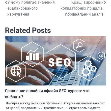
У чому полягає значення
Кращі виробники
Навигация
збалансованого
коліматорних прицілів:
по
харчування
порівняльний аналіз
записям
Related Posts
Сравнение онлайн и офлайн SEO-курсов: что
выбрать?
Выбирая между онлайн и оффлайн SEO курсами многое зависит
от целей, предпочтений, графика жизни. Играет роль бюджет,