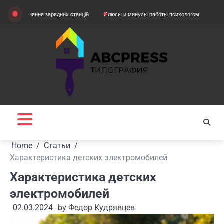
Skip
вняння зарядних станцій
Плюсы и минусы работы психологом
Домашняя оде
to
content
Home
Статьи
Характеристика детских электромобилей
Характеристика детских
электромобилей
02.03.2024
by
Федор Кудрявцев