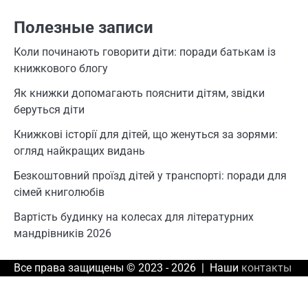
Полезные записи
Коли починають говорити діти: поради батькам із
книжкового блогу
Як книжки допомагають пояснити дітям, звідки
беруться діти
Книжкові історії для дітей, що женуться за зорями:
огляд найкращих видань
Безкоштовний проїзд дітей у транспорті: поради для
сімей книголюбів
Вартість будинку на колесах для літературних
мандрівників 2026
Все права защищены © 2023 - 2026 | Наши
контакты