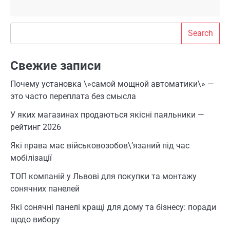
Search
Search
Свежие записи
Почему установка \»самой мощной автоматики\» —
это часто переплата без смысла
У яких магазинах продаються якісні паяльники —
рейтинг 2026
Які права має військовозобов\’язаний під час
мобілізації
ТОП компаній у Львові для покупки та монтажу
сонячних панелей
Які сонячні панелі кращі для дому та бізнесу: поради
щодо вибору