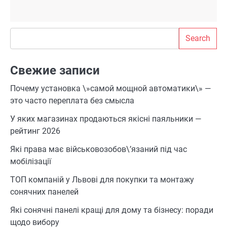
Search
Search
Свежие записи
Почему установка \»самой мощной автоматики\» —
это часто переплата без смысла
У яких магазинах продаються якісні паяльники —
рейтинг 2026
Які права має військовозобов\’язаний під час
мобілізації
ТОП компаній у Львові для покупки та монтажу
сонячних панелей
Які сонячні панелі кращі для дому та бізнесу: поради
щодо вибору