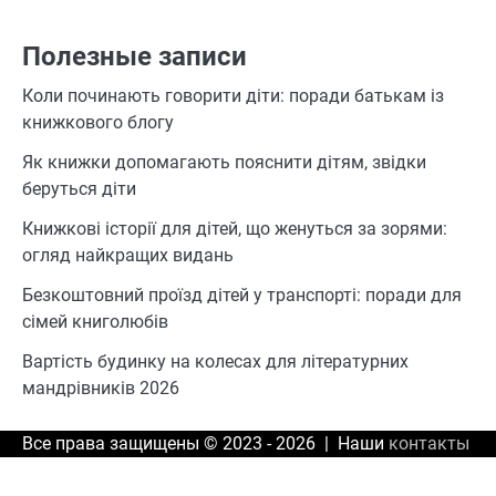
Полезные записи
Коли починають говорити діти: поради батькам із
книжкового блогу
Як книжки допомагають пояснити дітям, звідки
беруться діти
Книжкові історії для дітей, що женуться за зорями:
огляд найкращих видань
Безкоштовний проїзд дітей у транспорті: поради для
сімей книголюбів
Вартість будинку на колесах для літературних
мандрівників 2026
Все права защищены © 2023 - 2026 | Наши
контакты