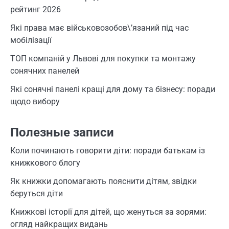
рейтинг 2026
Які права має військовозобов\’язаний під час
мобілізації
ТОП компаній у Львові для покупки та монтажу
сонячних панелей
Які сонячні панелі кращі для дому та бізнесу: поради
щодо вибору
Полезные записи
Коли починають говорити діти: поради батькам із
книжкового блогу
Як книжки допомагають пояснити дітям, звідки
беруться діти
Книжкові історії для дітей, що женуться за зорями:
огляд найкращих видань