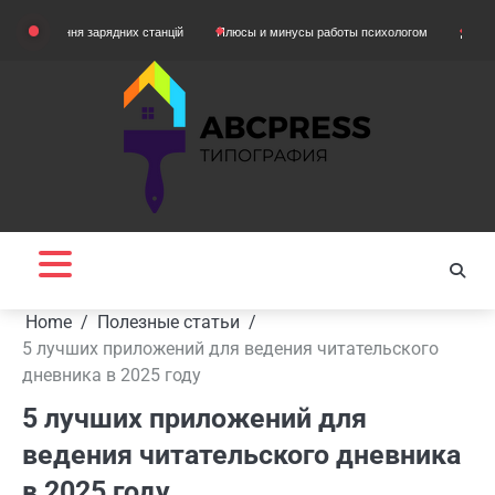
Skip
няння зарядних станцій
Плюсы и минусы работы психологом
Домашняя одежд
to
content
Home
Полезные статьи
5 лучших приложений для ведения читательского
дневника в 2025 году
5 лучших приложений для
ведения читательского дневника
в 2025 году