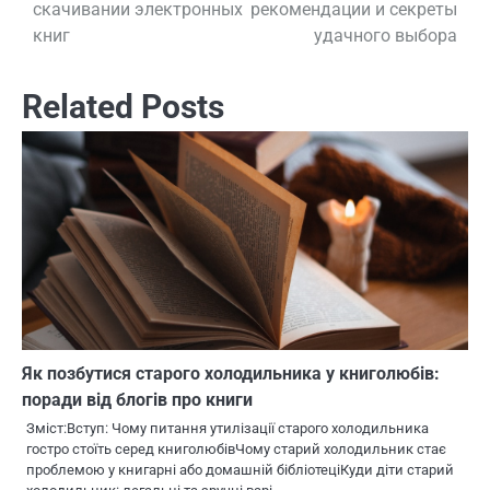
по
скачивании электронных
рекомендации и секреты
книг
удачного выбора
записям
Related Posts
Як позбутися старого холодильника у книголюбів:
поради від блогів про книги
Зміст:Вступ: Чому питання утилізації старого холодильника
гостро стоїть серед книголюбівЧому старий холодильник стає
проблемою у книгарні або домашній бібліотеціКуди діти старий