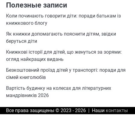
Полезные записи
Коли починають говорити діти: поради батькам із
книжкового блогу
Як книжки допомагають пояснити дітям, звідки
беруться діти
Книжкові історії для дітей, що женуться за зорями:
огляд найкращих видань
Безкоштовний проїзд дітей у транспорті: поради для
сімей книголюбів
Вартість будинку на колесах для літературних
мандрівників 2026
Все права защищены © 2023 - 2026 | Наши
контакты