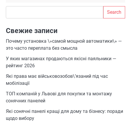
Search
Search
Свежие записи
Почему установка \»самой мощной автоматики\» —
это часто переплата без смысла
У яких магазинах продаються якісні паяльники —
рейтинг 2026
Які права має військовозобов\’язаний під час
мобілізації
ТОП компаній у Львові для покупки та монтажу
сонячних панелей
Які сонячні панелі кращі для дому та бізнесу: поради
щодо вибору