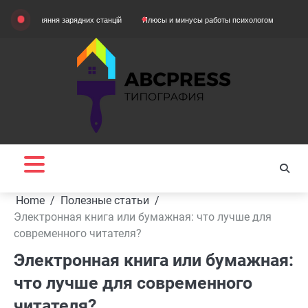
Skip
вняння зарядних станцій
Плюсы и минусы работы психологом
Домашняя оде
to
content
Home
Полезные статьи
Электронная книга или бумажная: что лучше для
современного читателя?
Электронная книга или бумажная:
что лучше для современного
читателя?