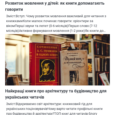
Розвиток мовлення у дітей: як книги допомагають
говорити
Зміст:Вступ: Чому розвиток мовлення важливий для читання з
книжкамиКоли малюк починає говорити: орієнтири за
вікомПерші звуки та лепет (0-6 місяців)Перше слово (7-12
місяців)Активне формування мовлення (1-2 роки)Як книги до…
Найкращі книги про архітектуру та будівництво для
українських читачів
Зміст:Відкриваємо світ архітектури: книжковий гід для
українських поціновувачівЧому варто читати профільні книги
про будівництво й архітектуру?ТОП книг для читачів блогу