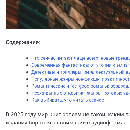
Содержание:
Что сейчас читают чаще всего: новые трен
Современная фантастика: от утопии к эмпа
Детективы и триллеры: интеллектуальный в
Популярные жанры нон-фикшн: практичност
Романтические и feel-good романы: возвращ
Неожиданные открытия: жанры, которые уди
Как выбирать, что читать сейчас
В 2025 году мир книг совсем не такой, каким 
издания борются за внимание с аудиоформатом