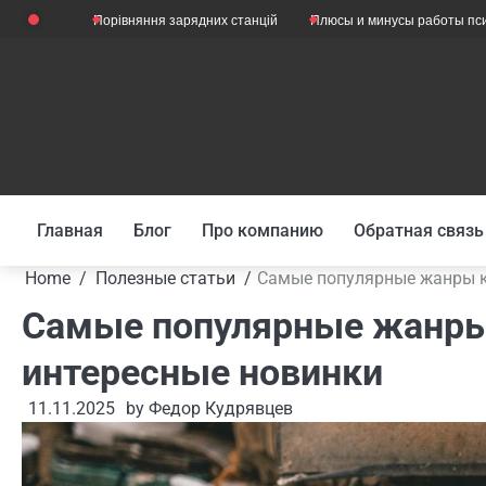
Skip
Порівняння зарядних станцій
Плюсы и минусы работы психологом
to
content
Главная
Блог
Про компанию
Обратная связь
Home
Полезные статьи
Самые популярные жанры кн
Самые популярные жанры 
интересные новинки
11.11.2025
by
Федор Кудрявцев