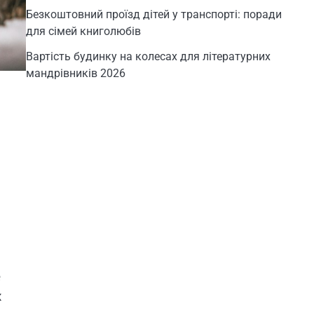
Безкоштовний проїзд дітей у транспорті: поради
для сімей книголюбів
Вартість будинку на колесах для літературних
мандрівників 2026
е
х