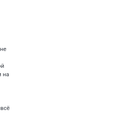
 не
ой
м на
 всё