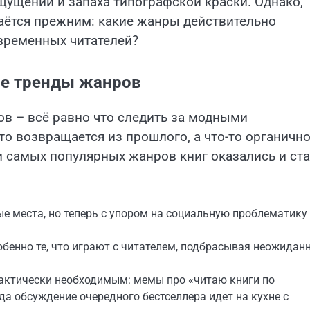
ущений и запаха типографской краски. Однако,
таётся прежним: какие жанры действительно
временных читателей?
ые тренды жанров
в – всё равно что следить за модными
-то возвращается из прошлого, а что-то органичн
ди самых популярных жанров книг оказались и ст
е места, но теперь с упором на социальную проблематику
обенно те, что играют с читателем, подбрасывая неожидан
рактически необходимым: мемы про «читаю книги по
а обсуждение очередного бестселлера идет на кухне с