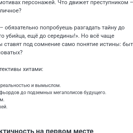
х мотивах персонажей. Что движет преступником 
 личное?
 – обязательно попробуешь разгадать тайну до
кто убийца, ещё до середины!». Но всё чаще
ы ставят под сомнение само понятие истины: бы
новатых?
тективы хитами:
 реальностью и вымыслом.
 фьордов до подземных мегаполисов будущего.
м.
жей.
тичность на первом месте