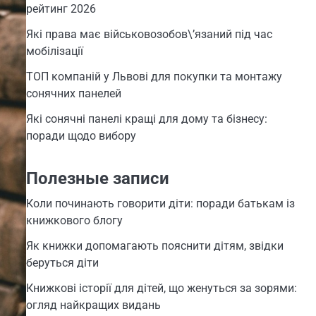
рейтинг 2026
Які права має військовозобов\’язаний під час
мобілізації
ТОП компаній у Львові для покупки та монтажу
сонячних панелей
Які сонячні панелі кращі для дому та бізнесу:
поради щодо вибору
Полезные записи
Коли починають говорити діти: поради батькам із
книжкового блогу
Як книжки допомагають пояснити дітям, звідки
беруться діти
Книжкові історії для дітей, що женуться за зорями:
огляд найкращих видань