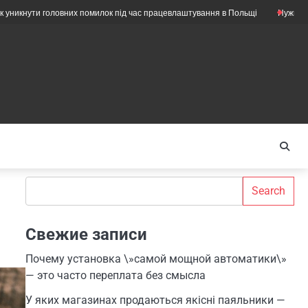
головних помилок під час працевлаштування в Польщі
Нужны ли ещё меха
Search
Search
Свежие записи
Почему установка \»самой мощной автоматики\»
— это часто переплата без смысла
У яких магазинах продаються якісні паяльники —