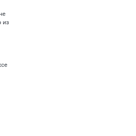
не
о из
ксе