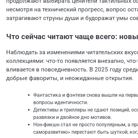
продолжают выбирать ценители тактильных ощ
несмотря на технический прогресс, вопрос ос
затрагивают струны души и будоражат умы со
Что сейчас читают чаще всего: нов
Наблюдать за изменениями читательских вкусо
коллекциями: что-то появляется внезапно, что
вливается в повседневность. В 2025 году сре
добрые фавориты, и неожиданные открытия.
Фантастика и фэнтези снова вышли на первы
вопросы идентичности.
Детективы и триллеры не сдают позиций, ос
развязки и двойное дно мотивов.
Нон-фикшн стал не просто популярным, а п
саморазвитию» перестают быть шуткой, когд