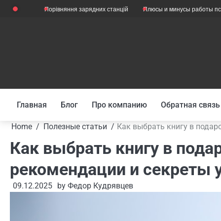
Skip
?
Порівняння зарядних станцій
Плюсы и минусы работы психологом
to
content
Главная
Блог
Про компанию
Обратная связь
Home
Полезные статьи
Как выбрать книгу в подар
Как выбрать книгу в пода
рекомендации и секреты 
09.12.2025
by
Федор Кудрявцев