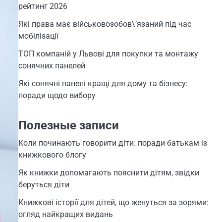
рейтинг 2026
Які права має військовозобов\’язаний під час
мобілізації
ТОП компаній у Львові для покупки та монтажу
сонячних панелей
Які сонячні панелі кращі для дому та бізнесу:
поради щодо вибору
Полезные записи
Коли починають говорити діти: поради батькам із
книжкового блогу
Як книжки допомагають пояснити дітям, звідки
беруться діти
Книжкові історії для дітей, що женуться за зорями:
огляд найкращих видань