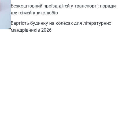
Безкоштовний проїзд дітей у транспорті: поради
для сімей книголюбів
Вартість будинку на колесах для літературних
мандрівників 2026