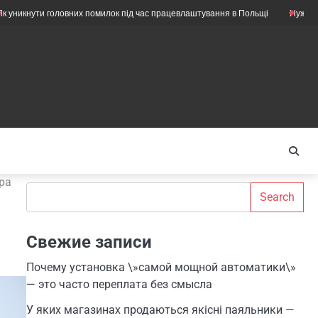
и головних помилок під час працевлаштування в Польщі
Нужны ли ещё м
ра
Search
Search
Свежие записи
Почему установка \»самой мощной автоматики\»
— это часто переплата без смысла
У яких магазинах продаються якісні паяльники —