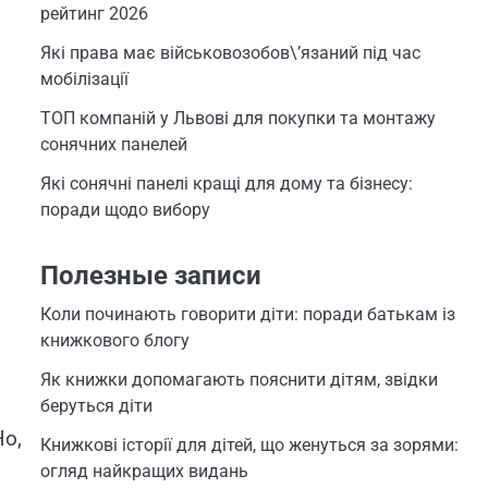
рейтинг 2026
Які права має військовозобов\’язаний під час
мобілізації
ТОП компаній у Львові для покупки та монтажу
сонячних панелей
Які сонячні панелі кращі для дому та бізнесу:
поради щодо вибору
Полезные записи
Коли починають говорити діти: поради батькам із
книжкового блогу
Як книжки допомагають пояснити дітям, звідки
беруться діти
Но,
Книжкові історії для дітей, що женуться за зорями:
огляд найкращих видань