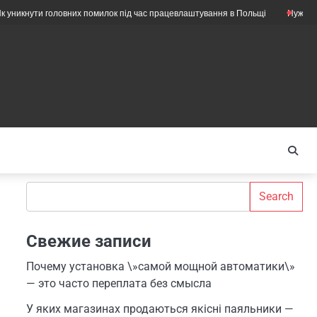
ути головних помилок під час працевлаштування в Польщі
Нужны ли ещё 
Search
Search
Свежие записи
Почему установка \»самой мощной автоматики\»
— это часто переплата без смысла
У яких магазинах продаються якісні паяльники —