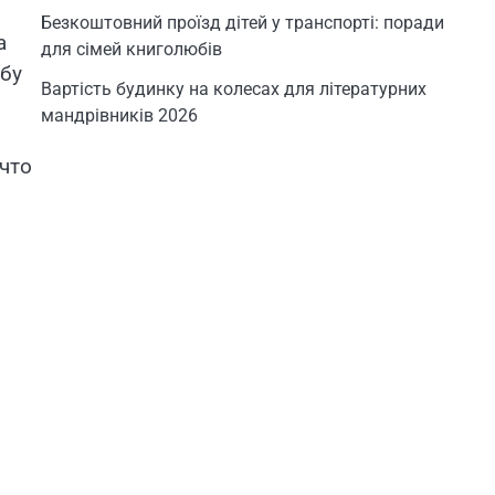
Безкоштовний проїзд дітей у транспорті: поради
а
для сімей книголюбів
 бу
Вартість будинку на колесах для літературних
мандрівників 2026
что