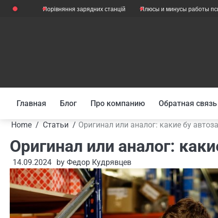
Skip
ы?
Порівняння зарядних станцій
Плюсы и минусы работы психолого
to
content
Главная
Блог
Про компанию
Обратная связь
Home
Статьи
Оригинал или аналог: какие бу автоз
Оригинал или аналог: как
14.09.2024
by
Федор Кудрявцев