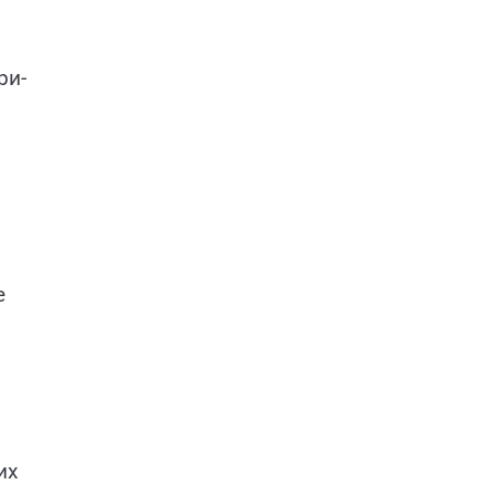
ри-
е
их