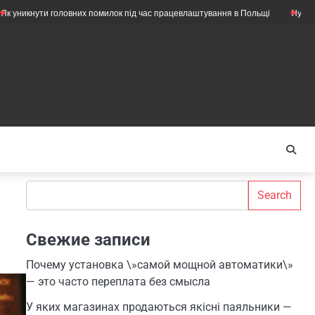
ути головних помилок під час працевлаштування в Польщі
Нужны ли ещё 
Search
Search
Свежие записи
Почему установка \»самой мощной автоматики\»
— это часто переплата без смысла
У яких магазинах продаються якісні паяльники —