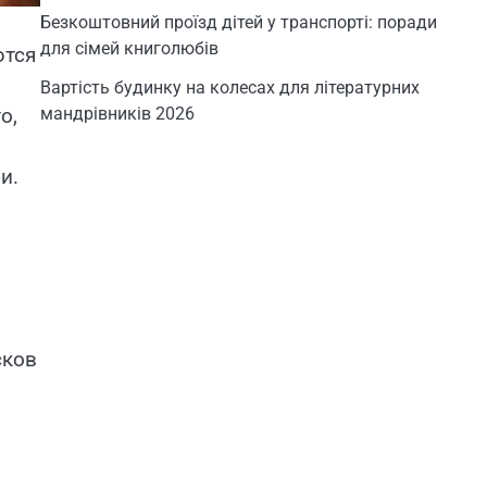
Безкоштовний проїзд дітей у транспорті: поради
для сімей книголюбів
ются
Вартість будинку на колесах для літературних
мандрівників 2026
о,
и.
сков