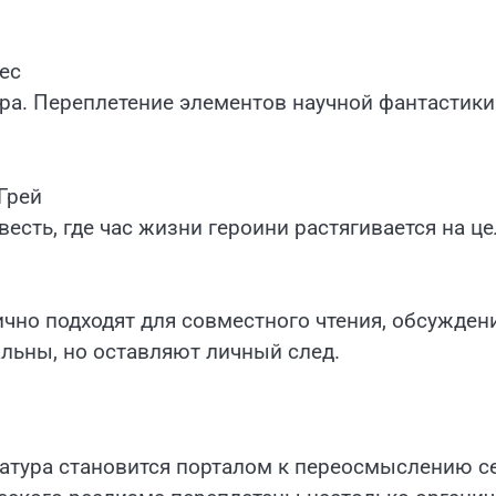
ес
ра. Переплетение элементов научной фантастики
Грей
есть, где час жизни героини растягивается на ц
чно подходят для совместного чтения, обсужден
льны, но оставляют личный след.
ература становится порталом к переосмыслению с