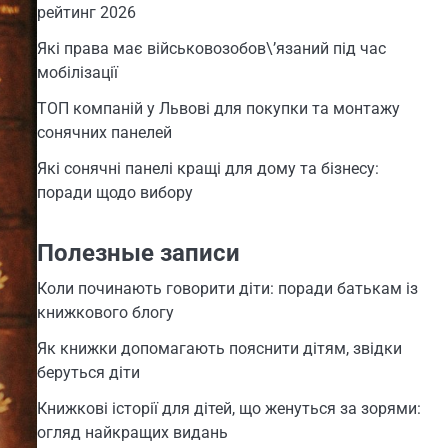
рейтинг 2026
Які права має військовозобов\’язаний під час
мобілізації
ТОП компаній у Львові для покупки та монтажу
сонячних панелей
Які сонячні панелі кращі для дому та бізнесу:
поради щодо вибору
Полезные записи
Коли починають говорити діти: поради батькам із
книжкового блогу
Як книжки допомагають пояснити дітям, звідки
беруться діти
Книжкові історії для дітей, що женуться за зорями:
огляд найкращих видань