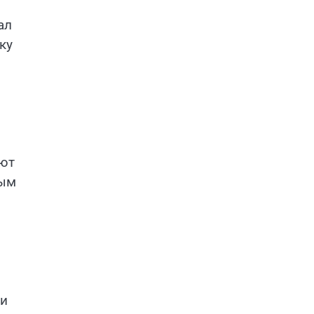
ал
ку
ают
ным
жи