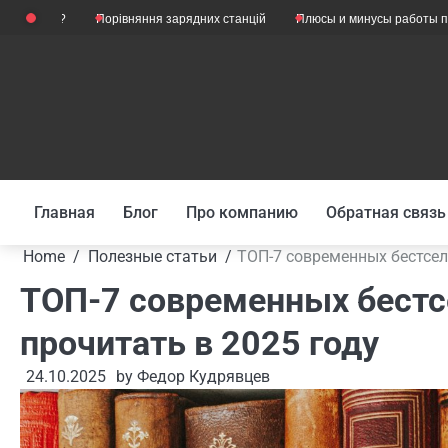
Skip
ы?
Порівняння зарядних станцій
Плюсы и минусы работы психолого
to
content
Главная
Блог
Про компанию
Обратная связь
Home
Полезные статьи
ТОП-7 современных бестсел
ТОП-7 современных бестс
прочитать в 2025 году
24.10.2025
by
Федор Кудрявцев