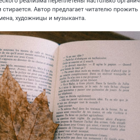
еского реализма переплетены настолько органич
стирается. Автор предлагает читателю прожить
смена, художницы и музыканта.