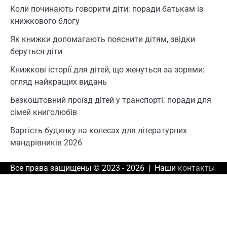
Коли починають говорити діти: поради батькам із
книжкового блогу
Як книжки допомагають пояснити дітям, звідки
беруться діти
Книжкові історії для дітей, що женуться за зорями:
огляд найкращих видань
Безкоштовний проїзд дітей у транспорті: поради для
сімей книголюбів
Вартість будинку на колесах для літературних
мандрівників 2026
Все права защищены © 2023 - 2026 | Наши
контакты