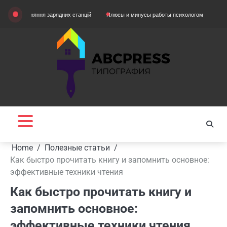
Skip
вняння зарядних станцій
Плюсы и минусы работы психологом
Домашняя оде
to
content
Home
Полезные статьи
Как быстро прочитать книгу и запомнить основное:
эффективные техники чтения
Как быстро прочитать книгу и
запомнить основное:
эффективные техники чтения