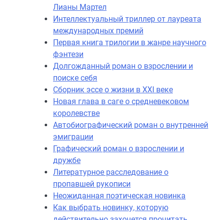
Лианы Мартел
Интеллектуальный триллер от лауреата
международных премий
Первая книга трилогии в жанре научного
фэнтези
Долгожданный роман о взрослении и
поиске себя
Сборник эссе о жизни в XXI веке
Новая глава в саге о средневековом
королевстве
Автобиографический роман о внутренней
эмиграции
Графический роман о взрослении и
дружбе
Литературное расследование о
пропавшей рукописи
Неожиданная поэтическая новинка
Как выбрать новинку, которую
действительно захочется прочитать