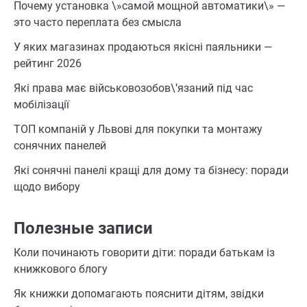
Почему установка \»самой мощной автоматики\» —
это часто переплата без смысла
У яких магазинах продаються якісні паяльники —
рейтинг 2026
Які права має військовозобов\’язаний під час
мобілізації
ТОП компаній у Львові для покупки та монтажу
сонячних панелей
Які сонячні панелі кращі для дому та бізнесу: поради
щодо вибору
Полезные записи
Коли починають говорити діти: поради батькам із
книжкового блогу
Як книжки допомагають пояснити дітям, звідки