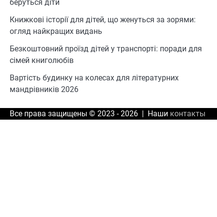
беруться діти
Книжкові історії для дітей, що женуться за зорями:
огляд найкращих видань
Безкоштовний проїзд дітей у транспорті: поради для
сімей книголюбів
Вартість будинку на колесах для літературних
мандрівників 2026
Все права защищены © 2023 - 2026 | Наши
контакты