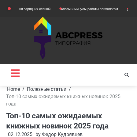
Skip
няння зарядних станцій
Плюсы и минусы работы психологом
Домашняя одежд
to
content
Home
Полезные статьи
Топ-10 самых ожидаемых книжных новинок 2025
года
Топ-10 самых ожидаемых
книжных новинок 2025 года
02.12.2025
by
Федор Кудрявцев