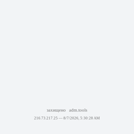
захищено
adm.tools
216.73.217.25 —
8/7/2026, 5:30:28 AM