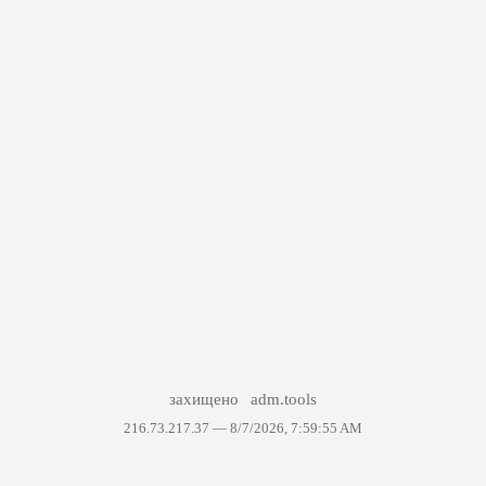
захищено
adm.tools
216.73.217.37 —
8/7/2026, 7:59:55 AM