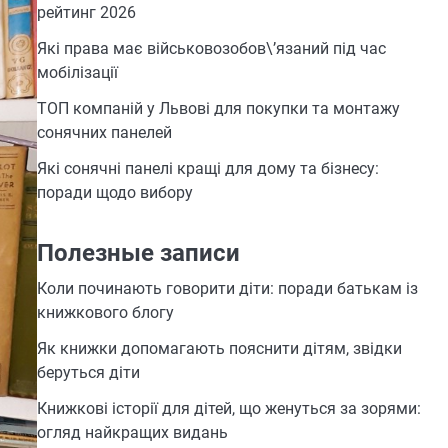
рейтинг 2026
Які права має військовозобов\’язаний під час
мобілізації
ТОП компаній у Львові для покупки та монтажу
сонячних панелей
Які сонячні панелі кращі для дому та бізнесу:
поради щодо вибору
Полезные записи
Коли починають говорити діти: поради батькам із
книжкового блогу
Як книжки допомагають пояснити дітям, звідки
беруться діти
Книжкові історії для дітей, що женуться за зорями:
огляд найкращих видань