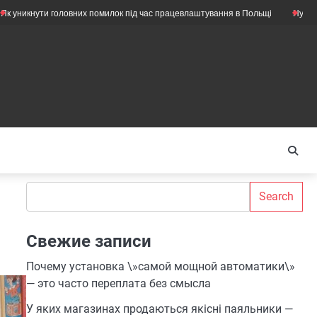
и головних помилок під час працевлаштування в Польщі
Нужны ли ещё ме
Search
Search
Свежие записи
Почему установка \»самой мощной автоматики\»
— это часто переплата без смысла
У яких магазинах продаються якісні паяльники —