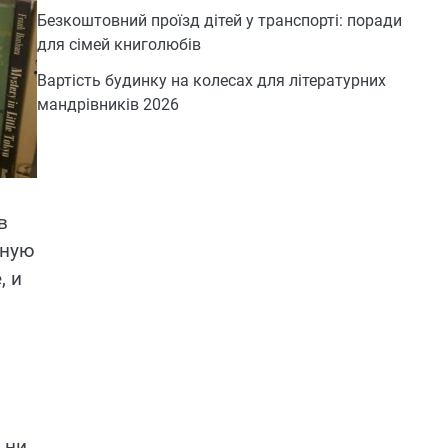
Безкоштовний проїзд дітей у транспорті: поради
для сімей книголюбів
Вартість будинку на колесах для літературних
мандрівників 2026
в
вную
, и
 ни