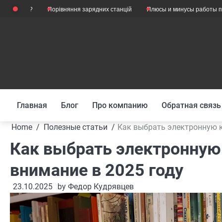
Skip
Порівняння зарядних станцій
Плюсы и минусы работы психологом
to
content
Главная
Блог
Про компанию
Обратная связь
Home
Полезные статьи
Как выбрать электронную к
Как выбрать электронную 
внимание в 2025 году
23.10.2025
by
Федор Кудрявцев