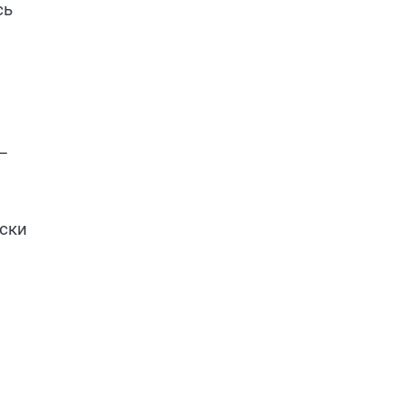
сь
–
ски