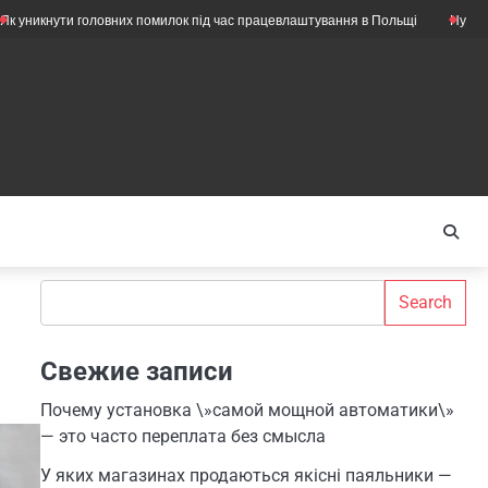
 головних помилок під час працевлаштування в Польщі
Нужны ли ещё мех
Search
Search
Свежие записи
Почему установка \»самой мощной автоматики\»
— это часто переплата без смысла
У яких магазинах продаються якісні паяльники —