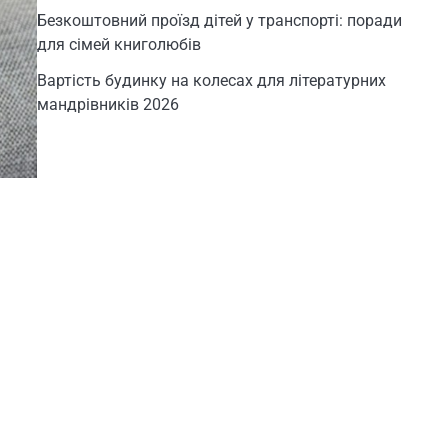
Безкоштовний проїзд дітей у транспорті: поради
для сімей книголюбів
Вартість будинку на колесах для літературних
мандрівників 2026