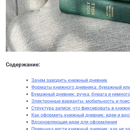
Содержание:
Зачем заводить книжный дневник
Форматы книжного дневника: бумажный ил
Бумажный дневник: ручка, бумага и немног
Электронные варианты: мобильность и поис
Структура записи: что фиксировать в книж
Как оформить книжный дневник: идеи и вдо
Вдохновляющие идеи для оформления
Привычка вести книжный дневник: как не з