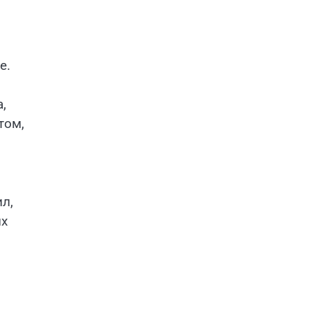
е.
,
том,
л,
их