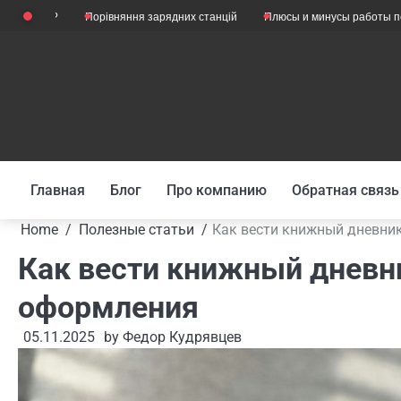
Skip
Порівняння зарядних станцій
Плюсы и минусы работы психологом
to
content
Главная
Блог
Про компанию
Обратная связь
Home
Полезные статьи
Как вести книжный дневник
Как вести книжный дневни
оформления
05.11.2025
by
Федор Кудрявцев