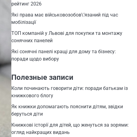
рейтинг 2026
Які права має військовозобов\’язаний під час
мобілізації
ТОП компаній у Львові для покупки та монтажу
сонячних панелей
Які сонячні панелі кращі для дому та бізнесу:
поради щодо вибору
Полезные записи
Коли починають говорити діти: поради батькам із
книжкового блогу
Як книжки допомагають пояснити дітям, звідки
беруться діти
Книжкові історії для дітей, що женуться за зорями:
огляд найкращих видань