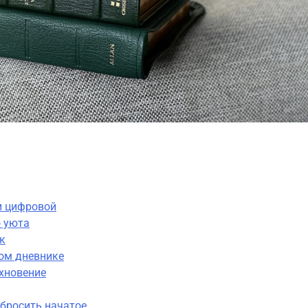
и цифровой
о уюта
к
ном дневнике
хновение
абросить начатое