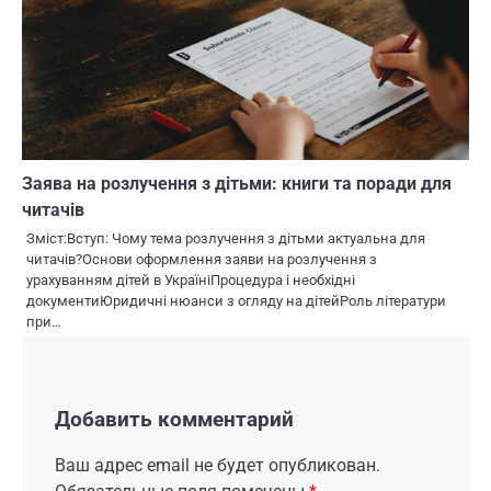
Заява на розлучення з дітьми: книги та поради для
читачів
Зміст:Вступ: Чому тема розлучення з дітьми актуальна для
читачів?Основи оформлення заяви на розлучення з
урахуванням дітей в УкраїніПроцедура і необхідні
документиЮридичні нюанси з огляду на дітейРоль літератури
при…
Добавить комментарий
Ваш адрес email не будет опубликован.