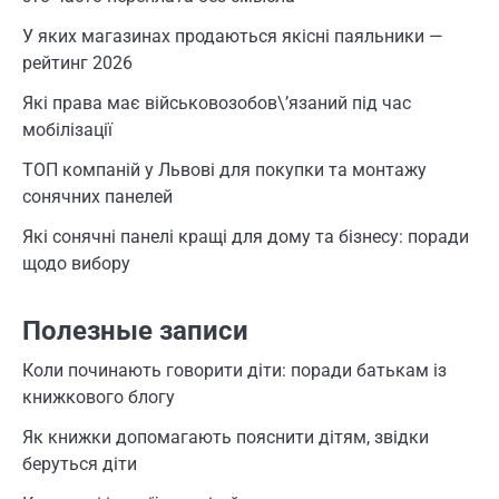
У яких магазинах продаються якісні паяльники —
рейтинг 2026
Які права має військовозобов\’язаний під час
мобілізації
ТОП компаній у Львові для покупки та монтажу
сонячних панелей
Які сонячні панелі кращі для дому та бізнесу: поради
щодо вибору
Полезные записи
Коли починають говорити діти: поради батькам із
книжкового блогу
Як книжки допомагають пояснити дітям, звідки
беруться діти