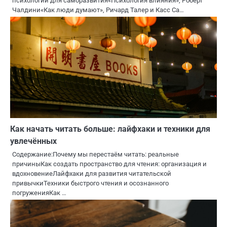
психологии для саморазвития«Психология влияния», Роберт
Чалдини«Как люди думают», Ричард Талер и Касс Са…
Как начать читать больше: лайфхаки и техники для
увлечённых
Содержание:Почему мы перестаём читать: реальные
причиныКак создать пространство для чтения: организация и
вдохновениеЛайфхаки для развития читательской
привычкиТехники быстрого чтения и осознанного
погруженияКак …