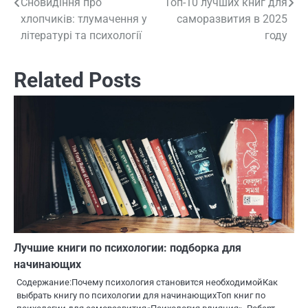
Сновидіння про
Топ-10 лучших книг для
Навигация
хлопчиків: тлумачення у
саморазвития в 2025
по
літературі та психології
году
записям
Related Posts
Лучшие книги по психологии: подборка для
начинающих
Содержание:Почему психология становится необходимойКак
выбрать книгу по психологии для начинающихТоп книг по