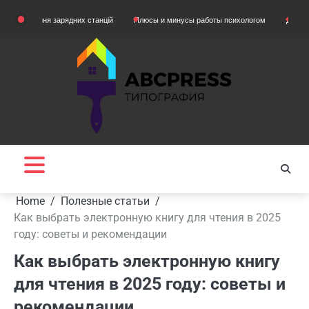
Skip
ня зарядних станцій
Плюсы и минусы работы психологом
Домашняя одежда 
to
content
Home
Полезные статьи
Как выбрать электронную книгу для чтения в 2025
году: советы и рекомендации
Как выбрать электронную книгу
для чтения в 2025 году: советы и
рекомендации