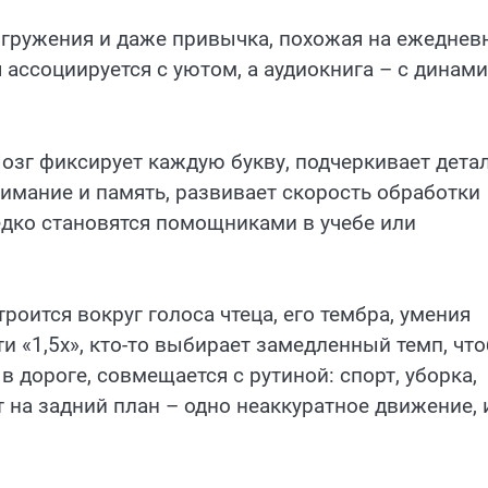
погружения и даже привычка, похожая на ежедне
я ассоциируется с уютом, а аудиокнига – с динам
озг фиксирует каждую букву, подчеркивает детал
нимание и память, развивает скорость обработки
едко становятся помощниками в учебе или
роится вокруг голоса чтеца, его тембра, умения
ти «1,5x», кто-то выбирает замедленный темп, чт
 дороге, совмещается с рутиной: спорт, уборка,
 на задний план – одно неаккуратное движение, 