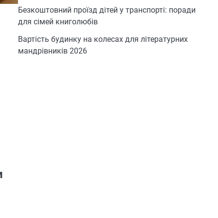
Безкоштовний проїзд дітей у транспорті: поради
для сімей книголюбів
Вартість будинку на колесах для літературних
мандрівників 2026
и