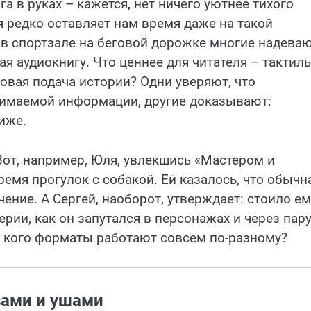
а в руках – кажется, нет ничего уютнее тихого
 редко оставляет нам время даже на такой
и в спортзале на беговой дорожке многие надева
я аудиокнигу. Что ценнее для читателя – тактил
вая подача истории? Одни уверяют, что
нимаемой информации, другие доказывают:
иже.
от, например, Юля, увлекшись «Мастером и
емя прогулок с собакой. Ей казалось, что обычн
ние. А Сергей, наоборот, утверждает: стоило ем
ии, как он запутался в персонажах и через пар
у кого форматы работают совсем по-разному?
зами и ушами