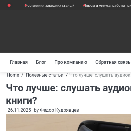
Skip
Порівняння зарядних станцій
Плюсы и минусы работы психологом
to
content
Главная
Блог
Про компанию
Обратная связь
Home
Полезные статьи
Что лучше: слушать аудиок
Что лучше: слушать аудио
книги?
26.11.2025
by
Федор Кудрявцев