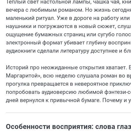
Теплый свет настольной лампы, чашка чая, книг
вечера с любимым романом. Но жизнь сегодня
маленький ритуал. Уже в дороге на работу ил
наушники и погружаются в новый сюжет, слуша
ощущение бумажных страниц или сугубо голосо
электронный формат убивает глубину воспри
аудиокниги сделали литературу доступнее и бл
Историй про неожиданные открытия хватает. В
Маргаритой», всю неделю слушала роман во вр
прогулка превращается в невероятное приключе
попробовать аудиоверсию любимой фэнтези-сер
дней вернулся к привычной бумаге. Почему и 
Особенности восприятия: слова гла