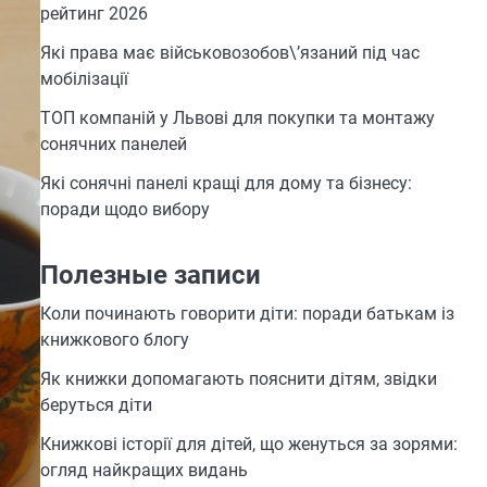
рейтинг 2026
Які права має військовозобов\’язаний під час
мобілізації
ТОП компаній у Львові для покупки та монтажу
сонячних панелей
Які сонячні панелі кращі для дому та бізнесу:
поради щодо вибору
Полезные записи
Коли починають говорити діти: поради батькам із
книжкового блогу
Як книжки допомагають пояснити дітям, звідки
беруться діти
Книжкові історії для дітей, що женуться за зорями:
огляд найкращих видань