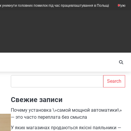
головних помилок під час працевлаштування в Польщі
Нужны ли ещё меха
Search
Search
Свежие записи
Почему установка \»самой мощной автоматики\»
— это часто переплата без смысла
У яких магазинах продаються якісні паяльники —