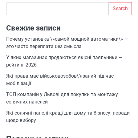
Search
Search
Свежие записи
Почему установка \»самой мощной автоматики\» —
это часто переплата без смысла
У яких магазинах продаються якісні паяльники —
рейтинг 2026
Які права має військовозобов\’язаний під час
мобілізації
ТОП компаній у Львові для покупки та монтажу
сонячних панелей
Які сонячні панелі кращі для дому та бізнесу: поради
щодо вибору