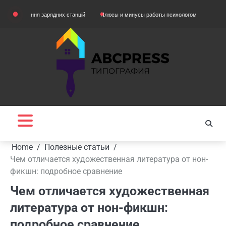
Skip
яння зарядних станцій
Плюсы и минусы работы психологом
Домашняя одежд
to
content
Home
Полезные статьи
Чем отличается художественная литература от нон-
фикшн: подробное сравнение
Чем отличается художественная
литература от нон-фикшн:
подробное сравнение