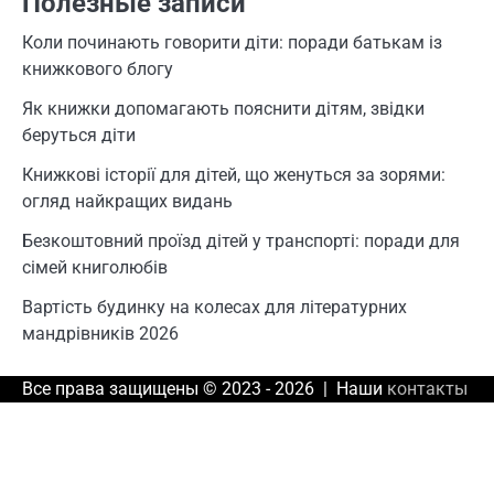
Полезные записи
Коли починають говорити діти: поради батькам із
книжкового блогу
Як книжки допомагають пояснити дітям, звідки
беруться діти
Книжкові історії для дітей, що женуться за зорями:
огляд найкращих видань
Безкоштовний проїзд дітей у транспорті: поради для
сімей книголюбів
Вартість будинку на колесах для літературних
мандрівників 2026
Все права защищены © 2023 - 2026 | Наши
контакты