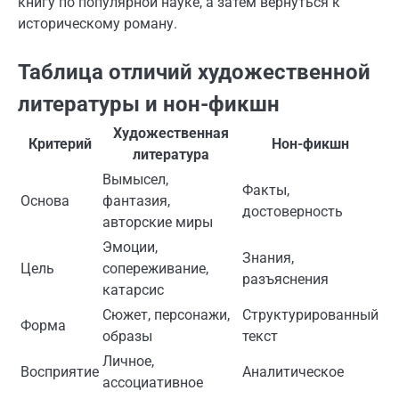
книгу по популярной науке, а затем вернуться к
историческому роману.
Таблица отличий художественной
литературы и нон-фикшн
Художественная
Критерий
Нон-фикшн
литература
Вымысел,
Факты,
Основа
фантазия,
достоверность
авторские миры
Эмоции,
Знания,
Цель
сопереживание,
разъяснения
катарсис
Сюжет, персонажи,
Структурированный
Форма
образы
текст
Личное,
Восприятие
Аналитическое
ассоциативное