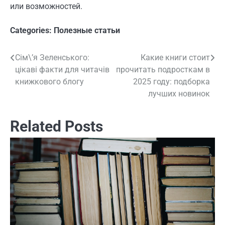
или возможностей.
Categories:
Полезные статьи
Сім\’я Зеленського:
Какие книги стоит
Навигация
цікаві факти для читачів
прочитать подросткам в
по
книжкового блогу
2025 году: подборка
лучших новинок
записям
Related Posts