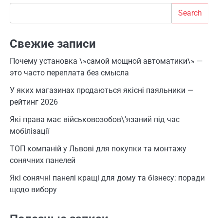
Search
Search
Свежие записи
Почему установка \»самой мощной автоматики\» —
это часто переплата без смысла
У яких магазинах продаються якісні паяльники —
рейтинг 2026
Які права має військовозобов\’язаний під час
мобілізації
ТОП компаній у Львові для покупки та монтажу
сонячних панелей
Які сонячні панелі кращі для дому та бізнесу: поради
щодо вибору