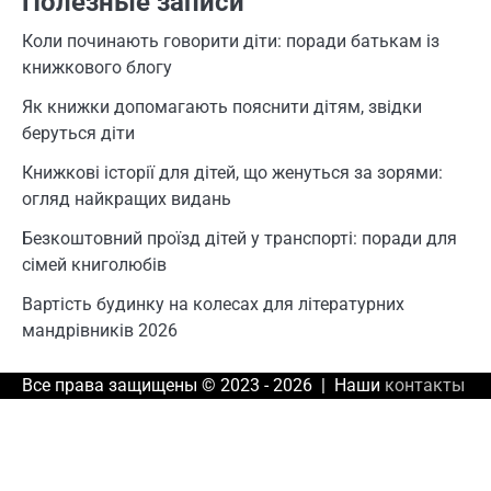
Полезные записи
Коли починають говорити діти: поради батькам із
книжкового блогу
Як книжки допомагають пояснити дітям, звідки
беруться діти
Книжкові історії для дітей, що женуться за зорями:
огляд найкращих видань
Безкоштовний проїзд дітей у транспорті: поради для
сімей книголюбів
Вартість будинку на колесах для літературних
мандрівників 2026
Все права защищены © 2023 - 2026 | Наши
контакты