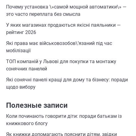
Почему установка \»самой мощной автоматики\» —
это часто переплата без смысла
У яких магазинах продаються якісні паяльники —
рейтинг 2026
Які права має військовозобов\’язаний під час
мобілізації
ТОП компаній у Львові для покупки та монтажу
сонячних панелей
Які сонячні панелі кращі для дому та бізнесу: поради
щодо вибору
Полезные записи
Коли починають говорити діти: поради батькам із
книжкового блогу
Як книжки допомагають пояснити дітям, звідки