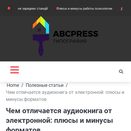
Skip
ння зарядних станцій
Плюсы и минусы работы психологом
Домашняя одежда
to
content
Home
Полезные статьи
Чем отличается аудиокнига от электронной: плюсы и
минусы форматов
Чем отличается аудиокнига от
электронной: плюсы и минусы
форматов