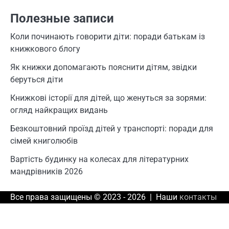
Полезные записи
Коли починають говорити діти: поради батькам із
книжкового блогу
Як книжки допомагають пояснити дітям, звідки
беруться діти
Книжкові історії для дітей, що женуться за зорями:
огляд найкращих видань
Безкоштовний проїзд дітей у транспорті: поради для
сімей книголюбів
Вартість будинку на колесах для літературних
мандрівників 2026
Все права защищены © 2023 - 2026 | Наши
контакты