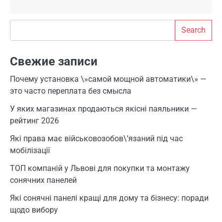
Search
Search
Свежие записи
Почему установка \»самой мощной автоматики\» —
это часто переплата без смысла
У яких магазинах продаються якісні паяльники —
рейтинг 2026
Які права має військовозобов\’язаний під час
мобілізації
ТОП компаній у Львові для покупки та монтажу
сонячних панелей
Які сонячні панелі кращі для дому та бізнесу: поради
щодо вибору