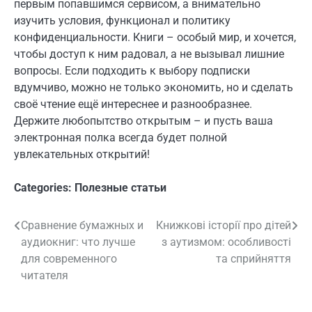
первым попавшимся сервисом, а внимательно
изучить условия, функционал и политику
конфиденциальности. Книги – особый мир, и хочется,
чтобы доступ к ним радовал, а не вызывал лишние
вопросы. Если подходить к выбору подписки
вдумчиво, можно не только экономить, но и сделать
своё чтение ещё интереснее и разнообразнее.
Держите любопытство открытым – и пусть ваша
электронная полка всегда будет полной
увлекательных открытий!
Categories:
Полезные статьи
Сравнение бумажных и
Книжкові історії про дітей
Навигация
аудиокниг: что лучше
з аутизмом: особливості
по
для современного
та сприйняття
читателя
записям