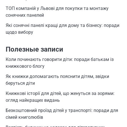
ТОП компаній у Львові для покупки та монтажу
сонячних панелей
Які сонячні панелі кращі для дому та бізнесу: поради
щодо вибору
Полезные записи
Коли починають говорити діти: поради батькам із
книжкового блогу
Як книжки допомагають пояснити дітям, звідки
беруться діти
Книжкові історії для дітей, що женуться за зорями:
огляд найкращих видань
Безкоштовний проїзд дітей у транспорті: поради для
сімей книголюбів