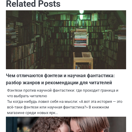
Related Posts
Чем отличаются фэнтези и научная фантастика:
разбор жанров и рекомендации для читателей
Фэнтези против научной фантастики: где проходит граница и
что выбрать читателю
Ты когда-нибудь ловил себя на мысли: «А вот эта история — это
всё-таки фэнтези или научная фантастика?» В книжном
магазине среди новых ярк…