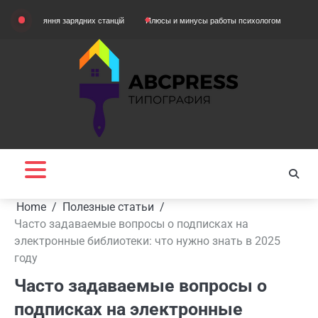
Skip
івняння зарядних станцій
Плюсы и минусы работы психологом
Домашняя оде
to
content
Home
Полезные статьи
Часто задаваемые вопросы о подписках на
электронные библиотеки: что нужно знать в 2025
году
Часто задаваемые вопросы о
подписках на электронные