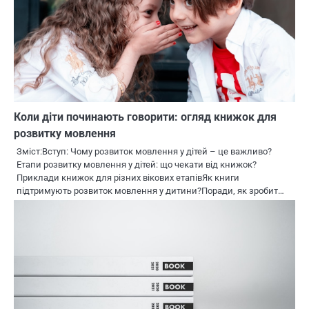
Коли діти починають говорити: огляд книжок для
розвитку мовлення
Зміст:Вступ: Чому розвиток мовлення у дітей – це важливо?
Етапи розвитку мовлення у дітей: що чекати від книжок?
Приклади книжок для різних вікових етапівЯк книги
підтримують розвиток мовлення у дитини?Поради, як зробит…