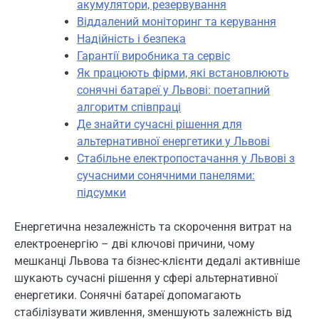
акумулятори, резервування
Віддалений моніторинг та керування
Надійність і безпека
Гарантії виробника та сервіс
Як працюють фірми, які встановлюють
сонячні батареї у Львові: поетапний
алгоритм співпраці
Де знайти сучасні рішення для
альтернативної енергетики у Львові
Стабільне електропостачання у Львові з
сучасними сонячними панелями:
підсумки
Енергетична незалежність та скорочення витрат на
електроенергію – дві ключові причини, чому
мешканці Львова та бізнес-клієнти дедалі активніше
шукають сучасні рішення у сфері альтернативної
енергетики. Сонячні батареї допомагають
стабілізувати живлення, зменшують залежність від