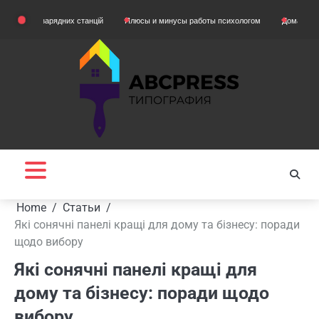
Skip
 зарядних станцій
Плюсы и минусы работы психологом
Домашняя одежда дл
to
content
Home
Статьи
Які сонячні панелі кращі для дому та бізнесу: поради
щодо вибору
Які сонячні панелі кращі для
дому та бізнесу: поради щодо
вибору