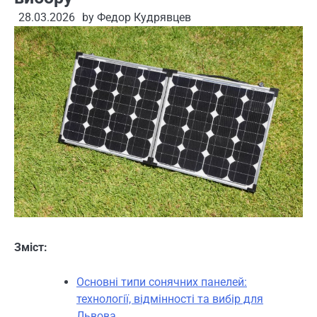
28.03.2026
by
Федор Кудрявцев
Зміст:
Основні типи сонячних панелей:
технології, відмінності та вибір для
Львова