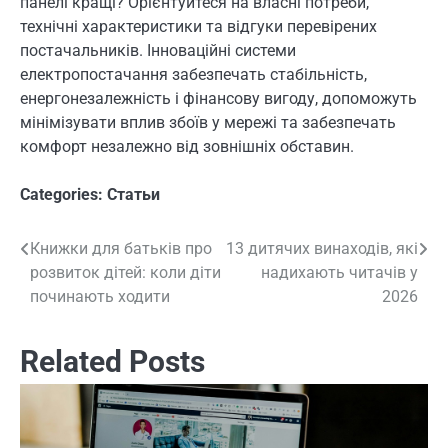
панелі кращі? Орієнтуйтеся на власні потреби,
технічні характеристики та відгуки перевірених
постачальників. Інноваційні системи
електропостачання забезпечать стабільність,
енергонезалежність і фінансову вигоду, допоможуть
мінімізувати вплив збоїв у мережі та забезпечать
комфорт незалежно від зовнішніх обставин.
Categories:
Статьи
Книжки для батьків про
13 дитячих винаходів, які
Навигация
розвиток дітей: коли діти
надихають читачів у
по
починають ходити
2026
записям
Related Posts