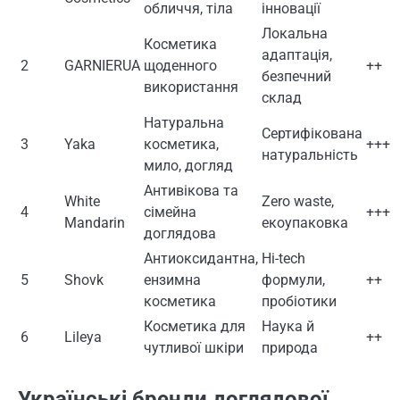
обличчя, тіла
інновації
Локальна
Косметика
адаптація,
2
GARNIERUA
щоденного
++
безпечний
використання
склад
Натуральна
Сертифікована
3
Yaka
косметика,
+++
натуральність
мило, догляд
Антивікова та
White
Zero waste,
4
сімейна
+++
Mandarin
екоупаковка
доглядова
Антиоксидантна,
Hi-tech
5
Shovk
ензимна
формули,
++
косметика
пробіотики
Косметика для
Наука й
6
Lileya
++
чутливої шкіри
природа
Українські бренди доглядової