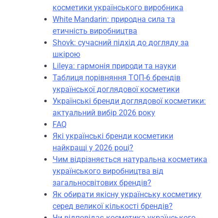
косметики українського виробника
White Mandarin: природна сила та
етичність виробництва
Shovk: сучасний підхід до догляду за
шкірою
Lileya: гармонія природи та науки
Таблиця порівняння ТОП-6 брендів
української доглядової косметики
Українські бренди доглядової косметики:
актуальний вибір 2026 року
FAQ
Які українські бренди косметики
найкращі у 2026 році?
Чим відрізняється натуральна косметика
українського виробництва від
загальносвітових брендів?
Як обирати якісну українську косметику
серед великої кількості брендів?
Чи відповідає косметика українського