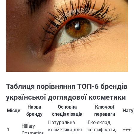
Таблиця порівняння ТОП-6 брендів
української доглядової косметики
Назва
Основна
Ключові
Місце
Нату
бренду
спеціалізація
переваги
Натуральна
Еко-склад,
Hillary
1
косметика для
сертифікати,
+++
Cosmetics