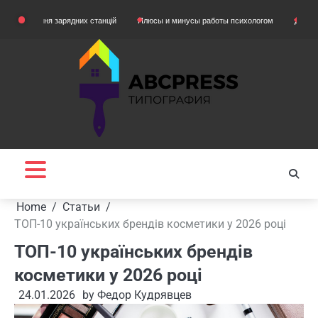
Skip
я зарядних станцій
Плюсы и минусы работы психологом
Домашняя одежда д
to
content
Home
Статьи
ТОП-10 українських брендів косметики у 2026 році
ТОП-10 українських брендів
косметики у 2026 році
24.01.2026
by
Федор Кудрявцев