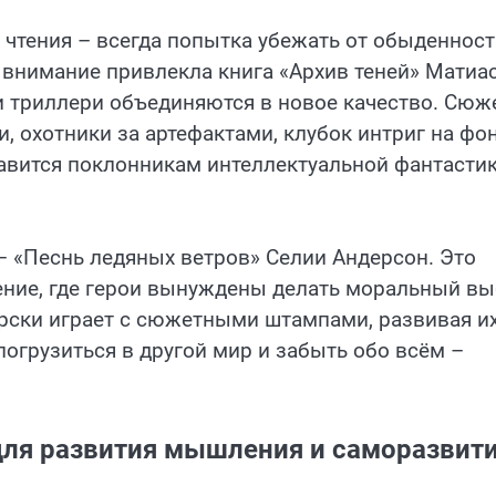
чтения – всегда попытка убежать от обыденност
ду внимание привлекла книга «Архив теней» Матиа
и триллери объединяются в новое качество. Сюж
и, охотники за артефактами, клубок интриг на фо
авится поклонникам интеллектуальной фантастик
– «Песнь ледяных ветров» Селии Андерсон. Это
ние, где герои вынуждены делать моральный в
ерски играет с сюжетными штампами, развивая их
погрузиться в другой мир и забыть обо всём –
ля развития мышления и саморазвит