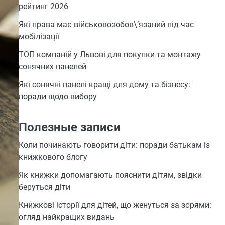
рейтинг 2026
Які права має військовозобов\’язаний під час
мобілізації
ТОП компаній у Львові для покупки та монтажу
сонячних панелей
Які сонячні панелі кращі для дому та бізнесу:
поради щодо вибору
Полезные записи
Коли починають говорити діти: поради батькам із
книжкового блогу
Як книжки допомагають пояснити дітям, звідки
беруться діти
Книжкові історії для дітей, що женуться за зорями:
огляд найкращих видань