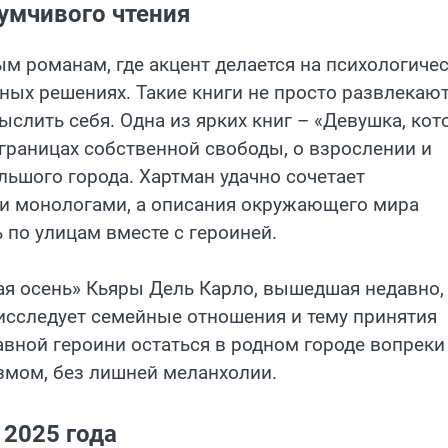
умчивого чтения
ым романам, где акцент делается на психологиче
ых решениях. Такие книги не просто развлекают
слить себя. Одна из ярких книг – «Девушка, кот
 границах собственной свободы, о взрослении и
льшого города. Хартман удачно сочетает
 монологами, а описания окружающего мира
ь по улицам вместе с героиней.
я осень» Кьяры Дель Карло, вышедшая недавно,
сследует семейные отношения и тему принятия
авной героини остаться в родном городе вопреки
змом, без лишней меланхолии.
 2025 года