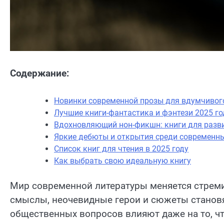
Содержание:
Новинки современной прозы для вдумчивог
Лучшие книги-фантастика и фэнтези 2025 го
Вдохновляющий нон-фикшн: книги для разв
Яркие дебюты и открытия среди современн
Список книг для чтения в 2025 году
Как выбрать свою идеальную книгу
Мир современной литературы меняется стрем
смыслы, неочевидные герои и сюжеты становя
общественных вопросов влияют даже на то, чт