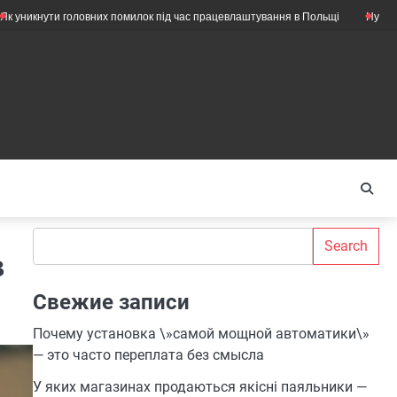
и головних помилок під час працевлаштування в Польщі
Нужны ли ещё м
Search
Search
в
Свежие записи
Почему установка \»самой мощной автоматики\»
— это часто переплата без смысла
У яких магазинах продаються якісні паяльники —