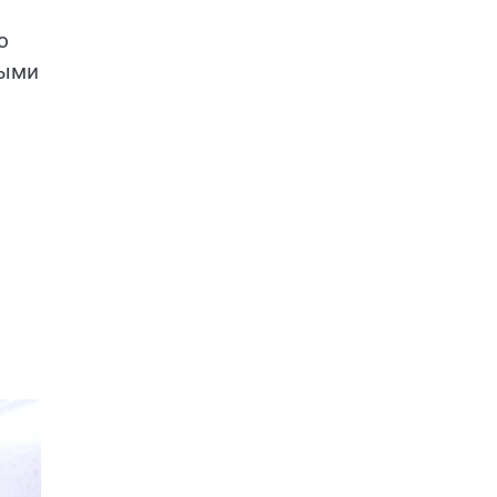
о
ными