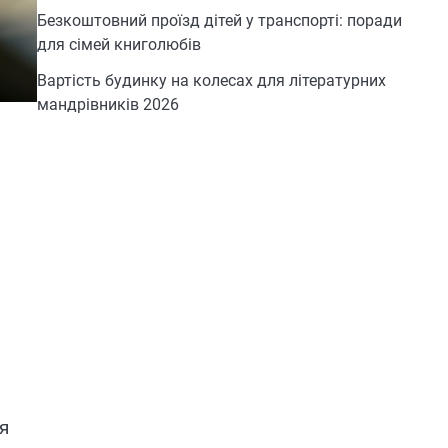
Безкоштовний проїзд дітей у транспорті: поради
для сімей книголюбів
Вартість будинку на колесах для літературних
мандрівників 2026
я