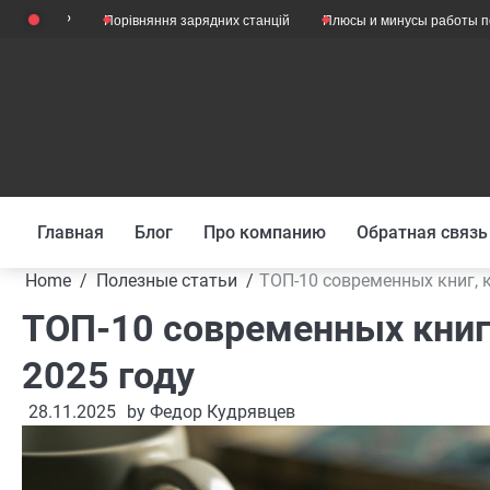
Skip
?
Порівняння зарядних станцій
Плюсы и минусы работы психологом
to
content
Главная
Блог
Про компанию
Обратная связь
Home
Полезные статьи
ТОП-10 современных книг, 
ТОП-10 современных книг,
2025 году
28.11.2025
by
Федор Кудрявцев