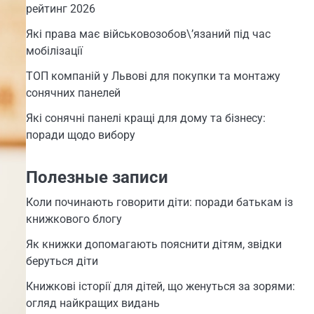
рейтинг 2026
Які права має військовозобов\’язаний під час
мобілізації
ТОП компаній у Львові для покупки та монтажу
сонячних панелей
Які сонячні панелі кращі для дому та бізнесу:
поради щодо вибору
Полезные записи
Коли починають говорити діти: поради батькам із
книжкового блогу
Як книжки допомагають пояснити дітям, звідки
беруться діти
Книжкові історії для дітей, що женуться за зорями:
огляд найкращих видань