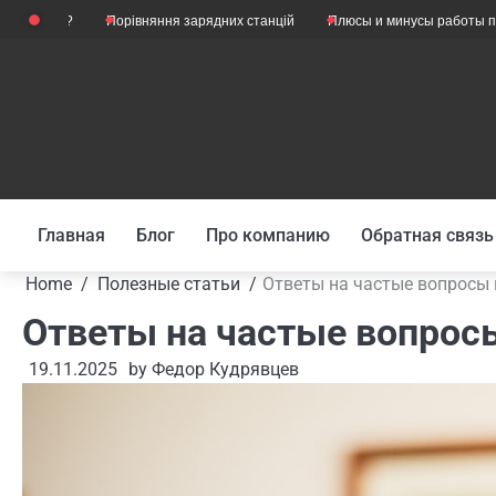
Skip
?
Порівняння зарядних станцій
Плюсы и минусы работы психологом
to
content
Главная
Блог
Про компанию
Обратная связь
Home
Полезные статьи
Ответы на частые вопросы
Ответы на частые вопрос
19.11.2025
by
Федор Кудрявцев