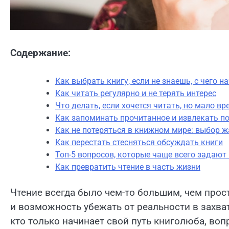
Содержание:
Как выбрать книгу, если не знаешь, с чего н
Как читать регулярно и не терять интерес
Что делать, если хочется читать, но мало в
Как запоминать прочитанное и извлекать п
Как не потеряться в книжном мире: выбор ж
Как перестать стесняться обсуждать книги
Топ-5 вопросов, которые чаще всего задаю
Как превратить чтение в часть жизни
Чтение всегда было чем-то большим, чем прос
и возможность убежать от реальности в захв
кто только начинает свой путь книголюба, во