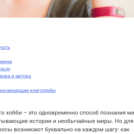
ачать
ремени
ользу
анра и автора
т начинающие книголюбы
то хобби – это одновременно способ познания м
атывающие истории и необычайные миры. Но для 
просы возникают буквально на каждом шагу: как