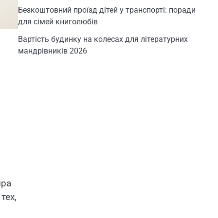
Безкоштовний проїзд дітей у транспорті: поради
для сімей книголюбів
Вартість будинку на колесах для літературних
мандрівників 2026
ира
тех,