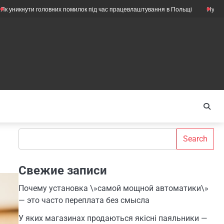
ти головних помилок під час працевлаштування в Польщі
Нужны ли ещё м
Search
Search
Свежие записи
Почему установка \»самой мощной автоматики\»
— это часто переплата без смысла
У яких магазинах продаються якісні паяльники —