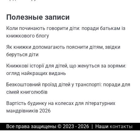
Полезные записи
Коли починають говорити діти: поради батькам із
книжкового блогу
Як книжки допомагають пояснити дітям, звідки
беруться діти
Книжкові історії для дітей, що женуться за зорями:
огляд найкращих видань
Безкоштовний проїзд дітей у транспорті: поради для
сімей книголюбів
Вартість будинку на колесах для літературних
мандрівників 2026
Все права защищены © 2023 - 2026 | Наши
контакты