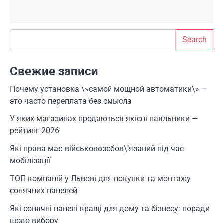
Search
Search
Свежие записи
Почему установка \»самой мощной автоматики\» —
это часто переплата без смысла
У яких магазинах продаються якісні паяльники —
рейтинг 2026
Які права має військовозобов\’язаний під час
мобілізації
ТОП компаній у Львові для покупки та монтажу
сонячних панелей
Які сонячні панелі кращі для дому та бізнесу: поради
щодо вибору