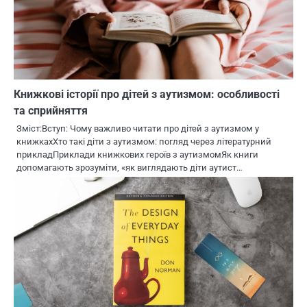
Книжкові історії про дітей з аутизмом: особливості
та сприйняття
Зміст:Вступ: Чому важливо читати про дітей з аутизмом у
книжкахХто такі діти з аутизмом: погляд через літературний
прикладПриклади книжкових героїв з аутизмомЯк книги
допомагають зрозуміти, «як виглядають діти аутист…