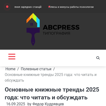
Skip
вняння зарядних станцій
Плюсы и минусы работы психологом
Домашняя оде
to
content
Home
Полезные статьи
Основные книжные тренды 2025 года: что читать и
обсуждать
Основные книжные тренды 2025
года: что читать и обсуждать
16.09.2025
by
Федор Кудрявцев