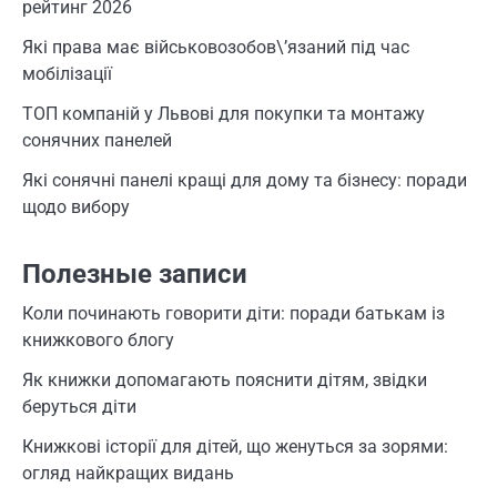
рейтинг 2026
Які права має військовозобов\’язаний під час
мобілізації
ТОП компаній у Львові для покупки та монтажу
сонячних панелей
Які сонячні панелі кращі для дому та бізнесу: поради
щодо вибору
Полезные записи
Коли починають говорити діти: поради батькам із
книжкового блогу
Як книжки допомагають пояснити дітям, звідки
беруться діти
Книжкові історії для дітей, що женуться за зорями:
огляд найкращих видань