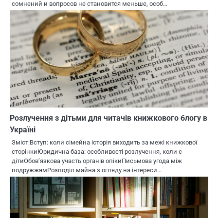
сомнений и вопросов не становится меньше, особ…
Розлучення з дітьми для читачів книжкового блогу в
Україні
Зміст:Вступ: коли сімейна історія виходить за межі книжкової
сторінкиЮридична база: особливості розлучення, коли є
дітиОбов’язкова участь органів опікиПисьмова угода між
подружжямРозподіл майна з огляду на інтереси…