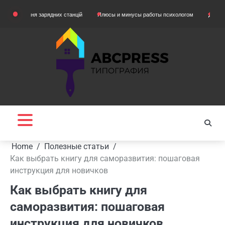
Skip
ня зарядних станцій
Плюсы и минусы работы психологом
Домашняя одежда 
to
content
Home
Полезные статьи
Как выбрать книгу для саморазвития: пошаговая
инструкция для новичков
Как выбрать книгу для
саморазвития: пошаговая
инструкция для новичков