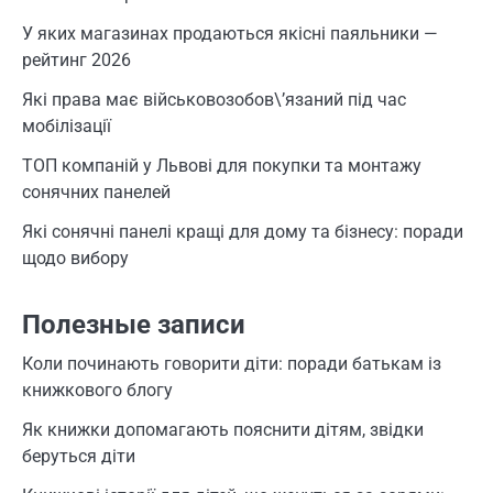
У яких магазинах продаються якісні паяльники —
рейтинг 2026
Які права має військовозобов\’язаний під час
мобілізації
ТОП компаній у Львові для покупки та монтажу
сонячних панелей
Які сонячні панелі кращі для дому та бізнесу: поради
щодо вибору
Полезные записи
Коли починають говорити діти: поради батькам із
книжкового блогу
Як книжки допомагають пояснити дітям, звідки
беруться діти