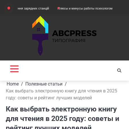
Skip
няння зарядних станцій
Плюсы и минусы работы психологом
Домашняя одежд
to
content
Home
Полезные статьи
Как выбрать электронную книгу для чтения в 2025
году: советы и рейтинг лучших моделей
Как выбрать электронную книгу
для чтения в 2025 году: советы и
рейтинг лучших моделей