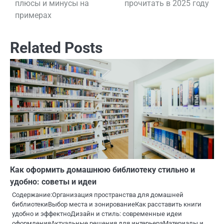
плюсы и минусы на
прочитать в 2025 году
примерах
записям
Related Posts
Как оформить домашнюю библиотеку стильно и
удобно: советы и идеи
Содержание:Организация пространства для домашней
библиотекиВыбор места и зонированиеКак расставить книги
удобно и эффектноДизайн и стиль: современные идеи
оформленияАктуальные решения для интерьераМатериалы и