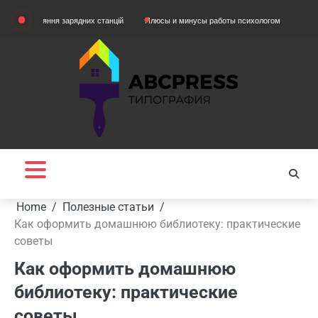
Skip
яння зарядних станцій
Плюсы и минусы работы психологом
Домашняя одежд
to
content
Home
Полезные статьи
Как оформить домашнюю библиотеку: практические
советы
Как оформить домашнюю
библиотеку: практические
советы