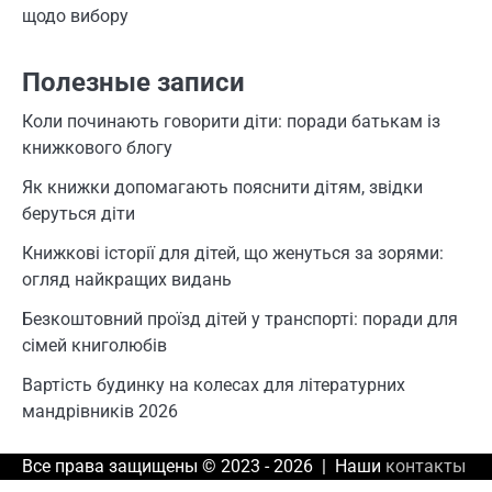
щодо вибору
Полезные записи
Коли починають говорити діти: поради батькам із
книжкового блогу
Як книжки допомагають пояснити дітям, звідки
беруться діти
Книжкові історії для дітей, що женуться за зорями:
огляд найкращих видань
Безкоштовний проїзд дітей у транспорті: поради для
сімей книголюбів
Вартість будинку на колесах для літературних
мандрівників 2026
Все права защищены © 2023 - 2026 | Наши
контакты