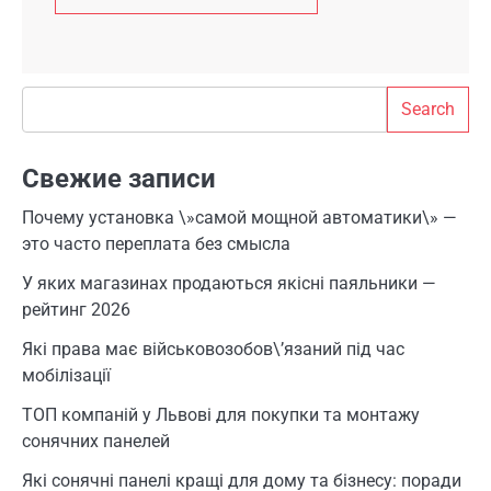
Search
Search
Свежие записи
Почему установка \»самой мощной автоматики\» —
это часто переплата без смысла
У яких магазинах продаються якісні паяльники —
рейтинг 2026
Які права має військовозобов\’язаний під час
мобілізації
ТОП компаній у Львові для покупки та монтажу
сонячних панелей
Які сонячні панелі кращі для дому та бізнесу: поради