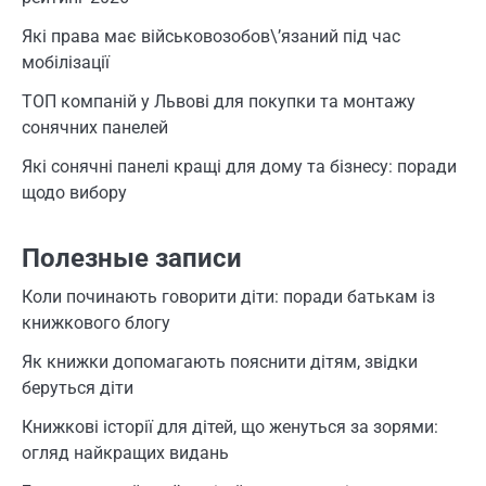
Які права має військовозобов\’язаний під час
мобілізації
ТОП компаній у Львові для покупки та монтажу
сонячних панелей
Які сонячні панелі кращі для дому та бізнесу: поради
щодо вибору
Полезные записи
Коли починають говорити діти: поради батькам із
книжкового блогу
Як книжки допомагають пояснити дітям, звідки
беруться діти
Книжкові історії для дітей, що женуться за зорями:
огляд найкращих видань