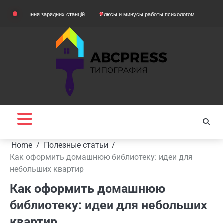
Skip
вняння зарядних станцій
Плюсы и минусы работы психологом
Домашняя одеж
to
content
Home
Полезные статьи
Как оформить домашнюю библиотеку: идеи для
небольших квартир
Как оформить домашнюю
библиотеку: идеи для небольших
квартир