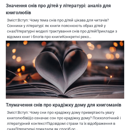
Значення снів про дітей у літературі: аналіз для
книголюбів
Зміст:Вступ: Чому тема снів про дітей цікава для читачів?
Сонники у літературі: як книги пояснюють образ дітей у
снахЛітературні моделі трактування снів про дітейПриклади з
відомих книг і блогів про книгиКонкретні реко…
Тлумачення снів про крадіжку дому для книгоманів
Зміст:Вступ: Чому сни про крадіжку дому привертають увагу
книголюбівЩо означає сон про крадіжку дому? Психологічний і
літературний контекстПідсвідомі страхи та їх відображення в
снахЛітературні приклади як спосіб ос…