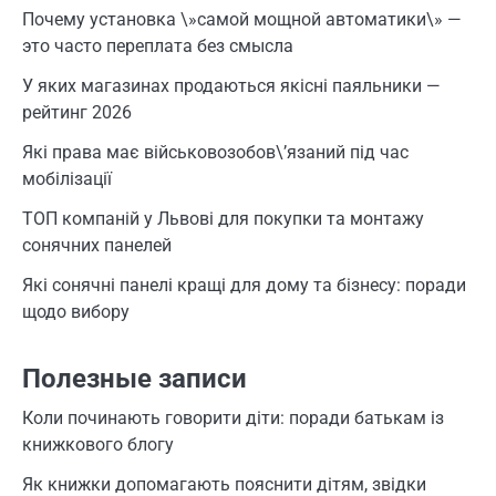
Почему установка \»самой мощной автоматики\» —
это часто переплата без смысла
У яких магазинах продаються якісні паяльники —
рейтинг 2026
Які права має військовозобов\’язаний під час
мобілізації
ТОП компаній у Львові для покупки та монтажу
сонячних панелей
Які сонячні панелі кращі для дому та бізнесу: поради
щодо вибору
Полезные записи
Коли починають говорити діти: поради батькам із
книжкового блогу
Як книжки допомагають пояснити дітям, звідки