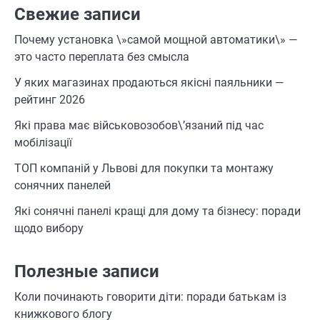
Свежие записи
Почему установка \»самой мощной автоматики\» —
это часто переплата без смысла
У яких магазинах продаються якісні паяльники —
рейтинг 2026
Які права має військовозобов\’язаний під час
мобілізації
ТОП компаній у Львові для покупки та монтажу
сонячних панелей
Які сонячні панелі кращі для дому та бізнесу: поради
щодо вибору
Полезные записи
Коли починають говорити діти: поради батькам із
книжкового блогу