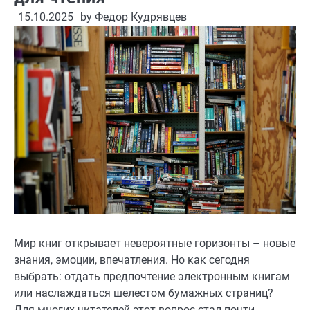
15.10.2025
by
Федор Кудрявцев
Мир книг открывает невероятные горизонты – новые
знания, эмоции, впечатления. Но как сегодня
выбрать: отдать предпочтение электронным книгам
или наслаждаться шелестом бумажных страниц?
Для многих читателей этот вопрос стал почти