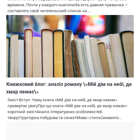
времени. Почти у каждого книголюба есть давняя привычка —
составлять свой читательский список на …
Книжковий блог: аналіз роману \»Мій дім на небі, де
хмар немає\»
Зміст:Вступ: Чому книга «Мій дім на небі, де хмар немає»
привертає увагуПро що книга «Мій дім на небі, де хмар немає»:
короткий змістАналіз літературних особливостей
творуСтруктурна побудова та сюжетМова і стильСимволіз…