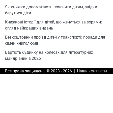
Як книжки допомагають пояснити дітям, звідки
беруться діти
Книжкові історії для дітей, що женуться за зорями:
огляд найкращих видань
Безкоштовний проїзд дітей у транспорті: поради для
сімей книголюбів
Вартість будинку на колесах для літературних
мандрівників 2026
Все права защищены © 2023 - 2026 | Наши
контакты