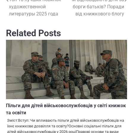
Навигация
художественной
борги батьків? Поради
по
литературы 2025 года
від книжкового блогу
записям
Related Posts
Пільги для дітей військовослужбовців у світі книжок
та освіти
Зміст:Вступ: Чи впливають пільги дітей військовослужбовців на
їхнє книжкове дозвілля та освіту?Основні соціальні пільги для
дітей військовослужбовців у 2026 роціПравові основи та види