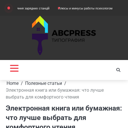
Skip
няння зарядних станцій
Плюсы и минусы работы психологом
Домашняя одежд
to
content
Home
Полезные статьи
Электронная книга или бумажная: что лучше
выбрать для комфортного чтения
Электронная книга или бумажная:
что лучше выбрать для
комфортного чтения