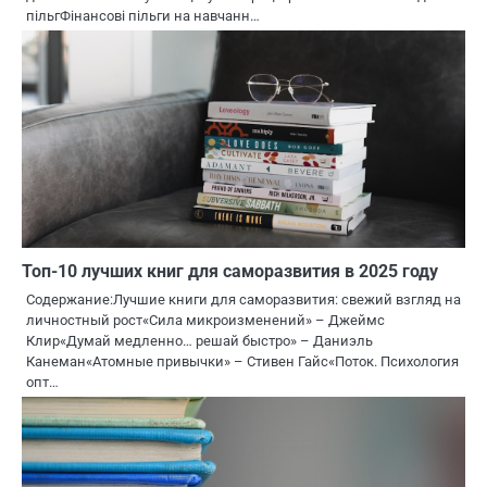
пільгФінансові пільги на навчанн…
Топ-10 лучших книг для саморазвития в 2025 году
Содержание:Лучшие книги для саморазвития: свежий взгляд на
личностный рост«Сила микроизменений» – Джеймс
Клир«Думай медленно… решай быстро» – Даниэль
Канеман«Атомные привычки» – Стивен Гайс«Поток. Психология
опт…