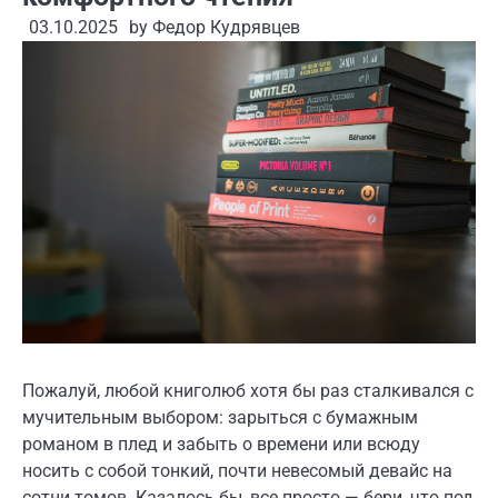
03.10.2025
by
Федор Кудрявцев
Пожалуй, любой книголюб хотя бы раз сталкивался с
мучительным выбором: зарыться с бумажным
романом в плед и забыть о времени или всюду
носить с собой тонкий, почти невесомый девайс на
сотни томов. Казалось бы, все просто — бери, что под