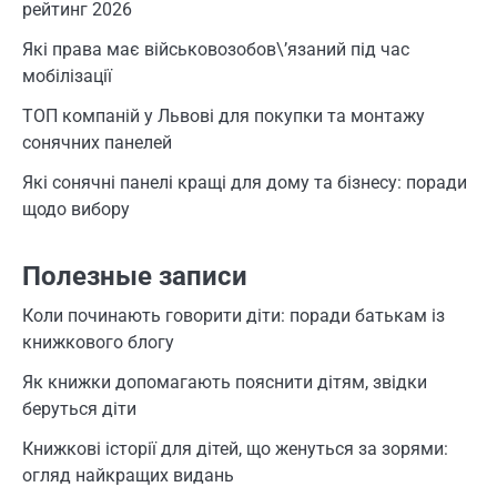
рейтинг 2026
Які права має військовозобов\’язаний під час
мобілізації
ТОП компаній у Львові для покупки та монтажу
сонячних панелей
Які сонячні панелі кращі для дому та бізнесу: поради
щодо вибору
Полезные записи
Коли починають говорити діти: поради батькам із
книжкового блогу
Як книжки допомагають пояснити дітям, звідки
беруться діти
Книжкові історії для дітей, що женуться за зорями:
огляд найкращих видань