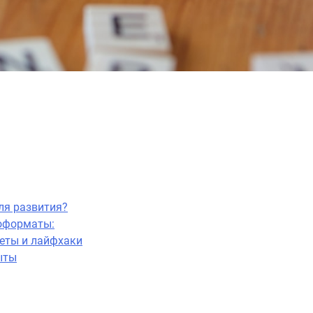
ля развития?
иоформаты:
веты и лайфхаки
ыты