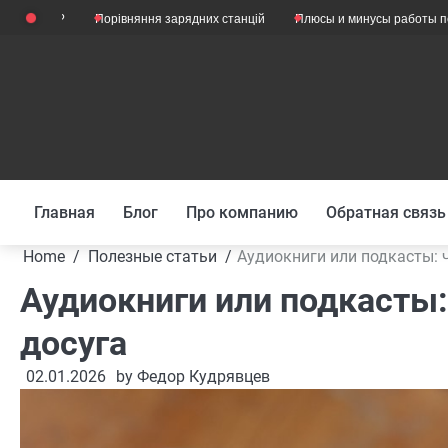
Skip
?
Порівняння зарядних станцій
Плюсы и минусы работы психологом
to
content
Главная
Блог
Про компанию
Обратная связь
Home
Полезные статьи
Аудиокниги или подкасты: 
Аудиокниги или подкасты:
досуга
02.01.2026
by
Федор Кудрявцев