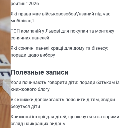
рейтинг 2026
Які права має військовозобов\’язаний під час
мобілізації
ТОП компаній у Львові для покупки та монтажу
сонячних панелей
Які сонячні панелі кращі для дому та бізнесу:
поради щодо вибору
Полезные записи
Коли починають говорити діти: поради батькам із
книжкового блогу
Як книжки допомагають пояснити дітям, звідки
беруться діти
Книжкові історії для дітей, що женуться за зорями:
огляд найкращих видань