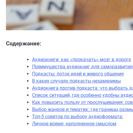
Содержание:
Аудиокниги: как «прокачать» мозг в дороге
Преимущества аудиокниг для саморазвития
Подкасты: поток идей и живого общения
В каких случаях подкасты незаменимы
Аудиокнига против подкаста: что выбрать д
Список ситуаций, где особенно удобны ауд
Как повысить пользу от прослушивания: со
Выбор жанров и тематик: где границы разм
Топ-5 советов по выбору аудиоформата:
Личное время, наполненное смыслом