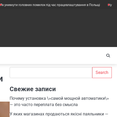
и головних помилок під час працевлаштування в Польщі
Нужны ли ещё м
Search
Search
и
Свежие записи
Почему установка \»самой мощной автоматики\»
— это часто переплата без смысла
У яких магазинах продаються якісні паяльники —