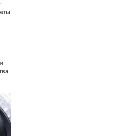
е
веты
ый
тва