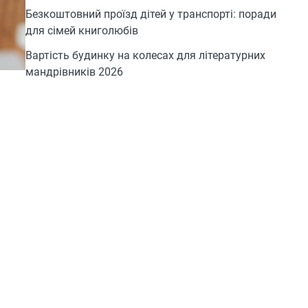
Безкоштовний проїзд дітей у транспорті: поради
для сімей книголюбів
Вартість будинку на колесах для літературних
мандрівників 2026