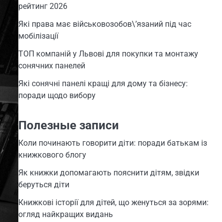
рейтинг 2026
Які права має військовозобов\’язаний під час
мобілізації
ТОП компаній у Львові для покупки та монтажу
сонячних панелей
Які сонячні панелі кращі для дому та бізнесу:
поради щодо вибору
Полезные записи
Коли починають говорити діти: поради батькам із
книжкового блогу
Як книжки допомагають пояснити дітям, звідки
беруться діти
Книжкові історії для дітей, що женуться за зорями:
огляд найкращих видань