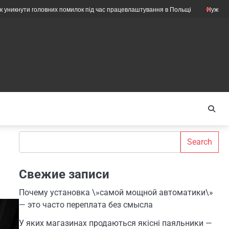
 головних помилок під час працевлаштування в Польщі
Нужны ли ещё мех
Search
Search
Свежие записи
Почему установка \»самой мощной автоматики\»
— это часто переплата без смысла
У яких магазинах продаються якісні паяльники —