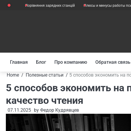
Skip
Порівняння зарядних станцій
Плюсы и минусы работы психологом
to
content
Главная
Блог
Про компанию
Обратная связь
Home
Полезные статьи
5 способов экономить на по
5 способов экономить на п
качество чтения
07.11.2025
by
Федор Кудрявцев