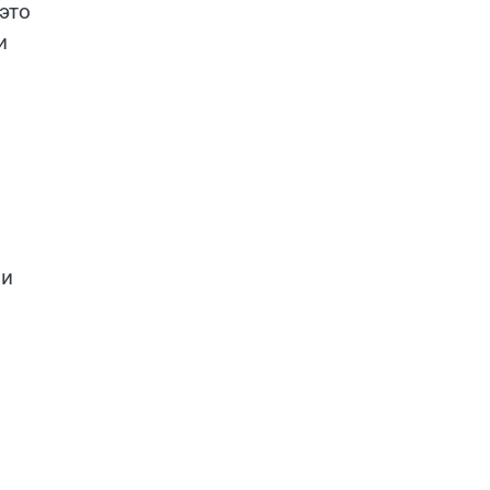
это
и
ли