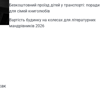
Безкоштовний проїзд дітей у транспорті: поради
для сімей книголюбів
Вартість будинку на колесах для літературних
мандрівників 2026
как