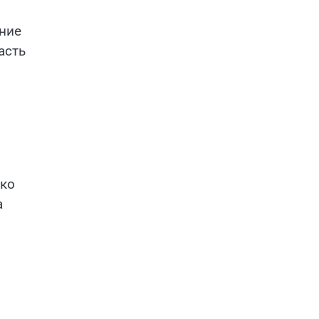
яние
асть
 ко
а