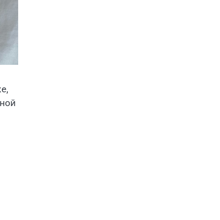
е,
тной